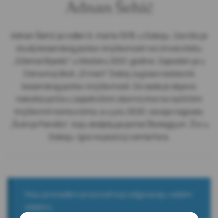
Adnan Šehić
Adnan Šehić je rođen 6. marta 1978. u Doboju. Završio je
studij bosanskog jezika i književnosti na Univerzitetu
„Džemal Bijedić“ u Mostaru 2001. godine. Zaposlen je u
Osnovnoj školi „21.mart“ Doboj Jug kao nastavnik
bosanskog jezika i književnosti. Do sada je objavio
nekoliko priča u zajedničkim zbornicima na različitim
književnim konkursima, a u julu 2020. osvaja nagradu
„Šukrija Pandžo“, koju dodjeljuje portal Školegijum. Živi u
Doboju. Igra na poziciji centarfora.
Nisu pronađeni proizvodi koji odgovaraju vašem
odabiru.