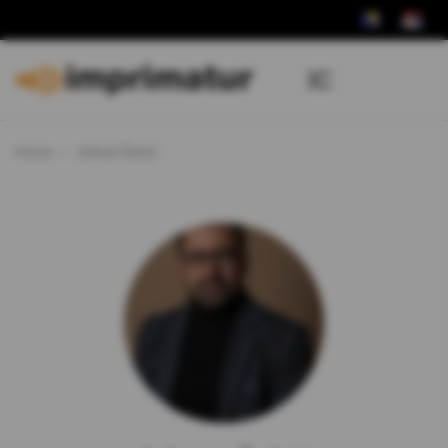
Home
Adnan Šehić