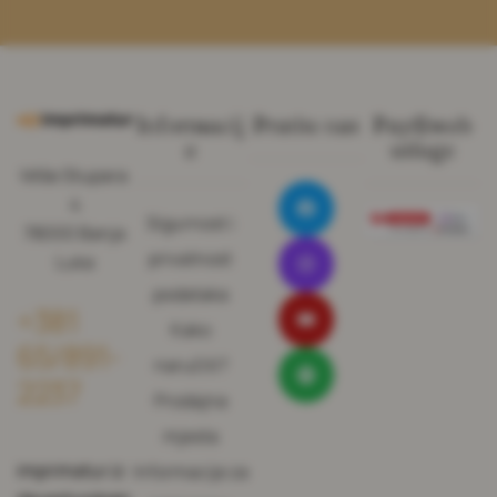
Informacij
Pratite nas
Pay@web
e
usluge
Miše Stupara
4
Sigurnost i
78000 Banja
privatnost
Luka
podataka
+381
Kako
65/891-
naručiti?
2237
Prodajna
mjesta
imprimatur.iz
Informacije za