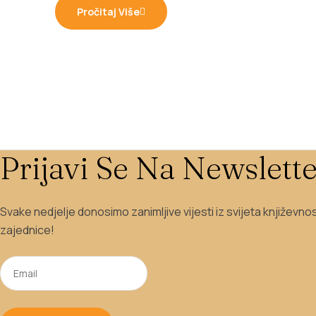
Pročitaj Više
Prijavi Se Na Newslette
Svake nedjelje donosimo zanimljive vijesti iz svijeta književno
zajednice!