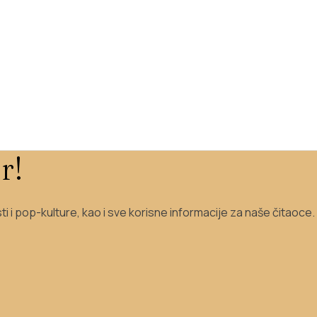
r!
sti i pop-kulture, kao i sve korisne informacije za naše čitaoce