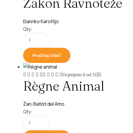
Zakon Ravnoteže
Đanriko Karofiljo
Qty:
Pročitaj Više
(0)
Ocjenjeno
0
od 5
Règne Animal
Žan-Batist del Amo
Qty: