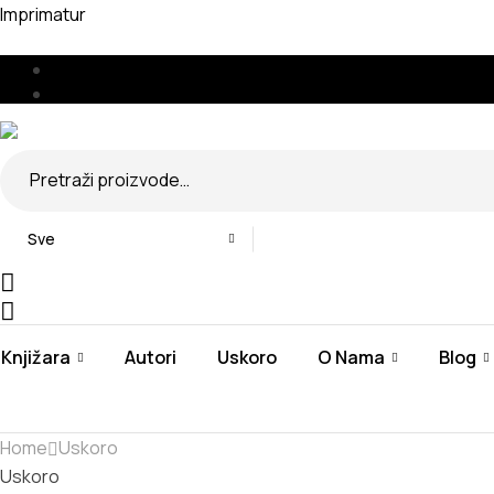
Imprimatur
Menu
🇧🇦
🇷🇸
Search
for:
Sve
Knjižara
Autori
Uskoro
O Nama
Blog
Home
Uskoro
Uskoro