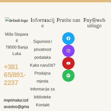
Informacij
Pratite nas
Pay@web
e
usluge
Miše Stupara
4
Sigurnost i
78000 Banja
privatnost
Luka
podataka
+381
Kako naručiti?
65/891-
Prodajna
2237
mjesta
Informacije za
biblioteke
imprimatur.izd
Kontakt
avastvo@gma