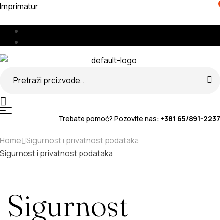
Imprimatur
Menu
🇧🇦
🇷🇸
Search
for:
Menu
Trebate pomoć? Pozovite nas:
+381 65/891-2237
Home
Sigurnost i privatnost podataka
Sigurnost i privatnost podataka
Sigurnost