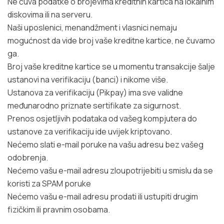
Ne čuva podatke o brojevima kreditnih kartica na lokalnim
diskovima ili na serveru.
Naši uposlenici, menandžment i vlasnici nemaju
mogućnost da vide broj vaše kreditne kartice, ne čuvamo
ga.
Broj vaše kreditne kartice se u momentu transakcije šalje
ustanovi na verifikaciju (banci) i nikome više.
Ustanova za verifikaciju (Pikpay) ima sve validne
međunarodno priznate sertifikate za sigurnost.
Prenos osjetljivih podataka od vašeg kompjutera do
ustanove za verifikaciju ide uvijek kriptovano.
Nećemo slati e-mail poruke na vašu adresu bez vašeg
odobrenja.
Nećemo vašu e-mail adresu zloupotrijebiti u smislu da se
koristi za SPAM poruke
Nećemo vašu e-mail adresu prodati ili ustupiti drugim
fizičkim ili pravnim osobama.