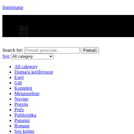
Imprimatur
Menu
🇧🇦
🇷🇸
Search for:
Pretraži
Sve
All category
Domaća književnost
Eseji
Gift
Kompleti
Metamorfoze
Novine
Poezija
Priče
Publicistika
Putopisi
Romani
Sve knjige