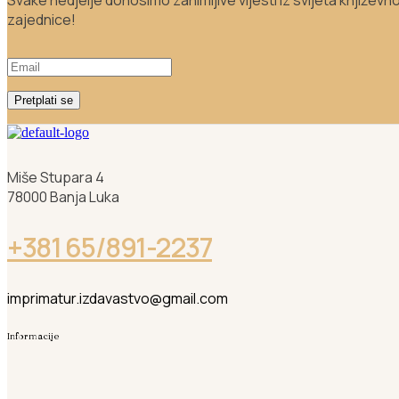
Svake nedjelje donosimo zanimljive vijesti iz svijeta književn
zajednice!
Pretplati se
Miše Stupara 4
78000 Banja Luka
+381 65/891-2237
imprimatur.izdavastvo@gmail.com
Informacije