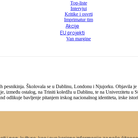
Top-liste
Intervjui
Kritike i osvrti
Imprimatur tim
Akcije
EU projekti
Van margine
 pesnikinja. Školovala se u Dablinu, Londonu i Njujorku. Objavila je ne
je, između ostalog, na Triniti koledžu u Dablinu, te na Univerzitetu u 
d odlikuje bavljenje pitanjem irskog nacionalnog identiteta, irske istor