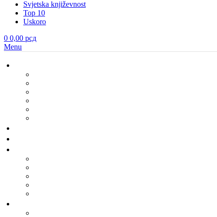
Svjetska književnost
Top 10
Uskoro
0
0,00
рсд
Menu