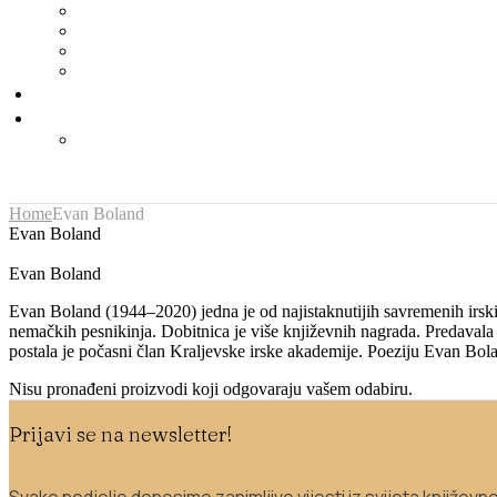
Home
Evan Boland
Evan Boland
Evan Boland
Evan Boland (1944–2020) jedna je od najistaknutijih savremenih irskih
nemačkih pesnikinja. Dobitnica je više književnih nagrada. Predavala 
postala je počasni član Kraljevske irske akademije. Poeziju Evan Bolan
Nisu pronađeni proizvodi koji odgovaraju vašem odabiru.
Prijavi se na newsletter!