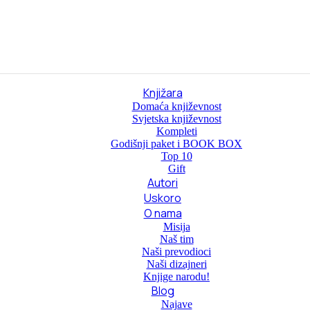
Knjižara
Domaća književnost
Svjetska književnost
Kompleti
Godišnji paket i BOOK BOX
Top 10
Gift
Autori
Uskoro
O nama
Misija
Naš tim
Naši prevodioci
Naši dizajneri
Knjige narodu!
Blog
Najave