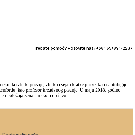
Trebate pomoć? Pozovite nas:
+381 65/891-2237
koliko zbirki poezije, zbirku eseja i kratke proze, kao i antologiju
Stenfordu, kao profesor kreativnog pisanja. U maju 2018. godine,
ije i položaja žena u irskom društvu.