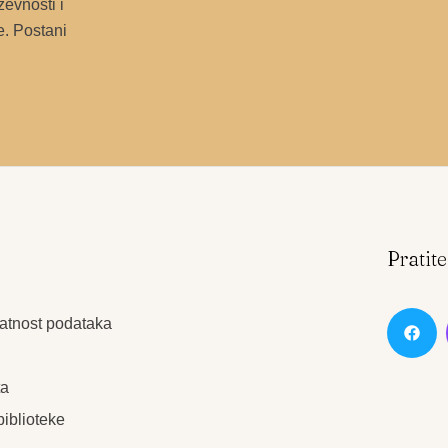
ževnosti i
e. Postani
e
Pratit
vatnost podataka
ta
biblioteke