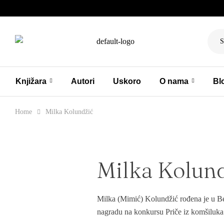
S
Knjižara
Autori
Uskoro
O nama
Bl
Home
Milka Kolundžić
Milka Kolund
Milka (Mimić) Kolundžić rođena je u Ben
nagradu na konkursu Priče iz komšiluka 