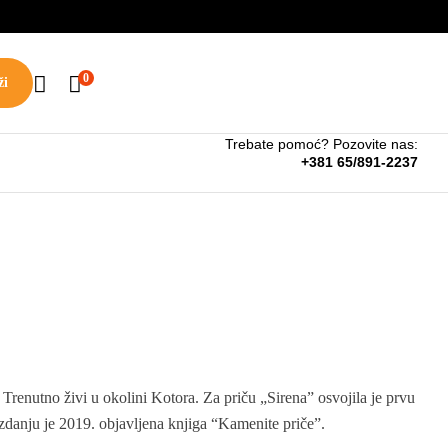
🇧🇦
🇷🇸
0
ži
Trebate pomoć? Pozovite nas:
+381 65/891-2237
renutno živi u okolini Kotora. Za priču „Sirenaˮ osvojila je prvu
zdanju je 2019. objavljena knjiga “Kamenite priče”.