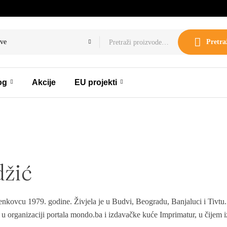
ve
Pretra
og
Akcije
EU projekti
žić
kovcu 1979. godine. Živjela je u Budvi, Beogradu, Banjaluci i Tivtu. T
u organizaciji portala mondo.ba i izdavačke kuće Imprimatur, u čijem i