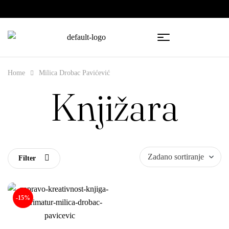
🇧🇦
🇷🇸
Home
Milica Drobac Pavićević
Knjižara
Filter
-15%