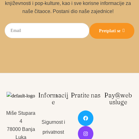
književnosti i pop-kulture, kao i sve korisne informacije za
naše čitaoce. Postani dio naše zajednice!
Pretplati se
Informacij
Pratite nas
Pay@web
e
usluge
Miše Stupara
4
Sigurnost i
78000 Banja
privatnost
Luka