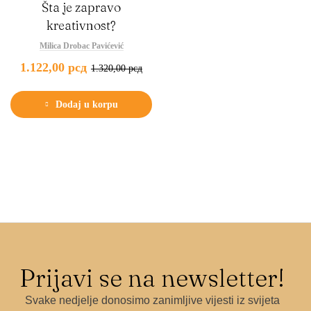
Šta je zapravo
kreativnost?
Milica Drobac Pavićević
1.122,00
рсд
1.320,00
рсд
Dodaj u korpu
Prijavi se na newsletter!
Svake nedjelje donosimo zanimljive vijesti iz svijeta