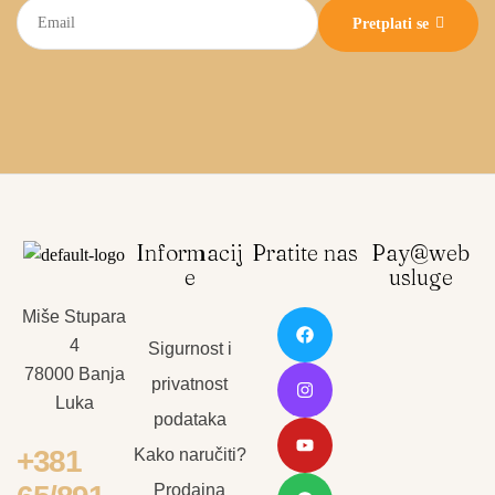
Pretplati se
Informacij
Pratite nas
Pay@web
e
usluge
Miše Stupara
4
Sigurnost i
78000 Banja
privatnost
Luka
podataka
+381
Kako naručiti?
Prodajna