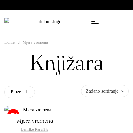
🇧🇦
🇷🇸
Home
Mjera vremena
Knjižara
Filter
-15%
Mjera vremena
Đanriko Karofiljo