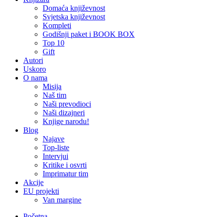
Domaća književnost
Svjetska književnost
Kompleti
Godišnji paket i BOOK BOX
Top 10
Gift
Autori
Uskoro
O nama
Misija
Naš tim
Naši prevodioci
Naši dizajneri
Knjige narodu!
Blog
Najave
Top-liste
Intervjui
Kritike i osvrti
Imprimatur tim
Akcije
EU projekti
Van margine
Početna