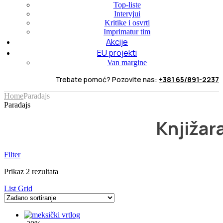
Top-liste
Intervjui
Kritike i osvrti
Imprimatur tim
Akcije
EU projekti
Van margine
Trebate pomoć? Pozovite nas:
+381 65/891-2237
Home
Paradajs
Paradajs
Knjižar
Filter
Prikaz 2 rezultata
List
Grid