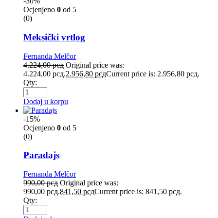
-30%
Ocjenjeno
0
od 5
(0)
Meksički vrtlog
Fernanda Melčor
4.224,00
рсд
Original price was:
4.224,00 рсд.
2.956,80
рсд
Current price is: 2.956,80 рсд.
Qty:
Dodaj u korpu
-15%
Ocjenjeno
0
od 5
(0)
Paradajs
Fernanda Melčor
990,00
рсд
Original price was:
990,00 рсд.
841,50
рсд
Current price is: 841,50 рсд.
Qty: