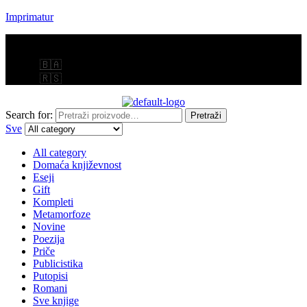
Imprimatur
Menu
🇧🇦
🇷🇸
Search for:
Pretraži
Sve
All category
Domaća književnost
Eseji
Gift
Kompleti
Metamorfoze
Novine
Poezija
Priče
Publicistika
Putopisi
Romani
Sve knjige