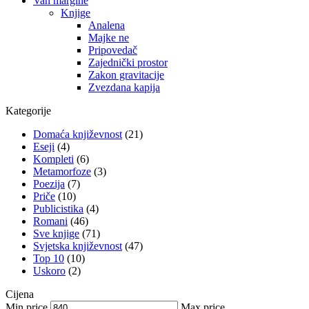
Van margine
Knjige
Analena
Majke ne
Pripovedač
Zajednički prostor
Zakon gravitacije
Zvezdana kapija
Kategorije
Domaća književnost
(21)
Eseji
(4)
Kompleti
(6)
Metamorfoze
(3)
Poezija
(7)
Priče
(10)
Publicistika
(4)
Romani
(46)
Sve knjige
(71)
Svjetska književnost
(47)
Top 10
(10)
Uskoro
(2)
Cijena
Min price
Max price