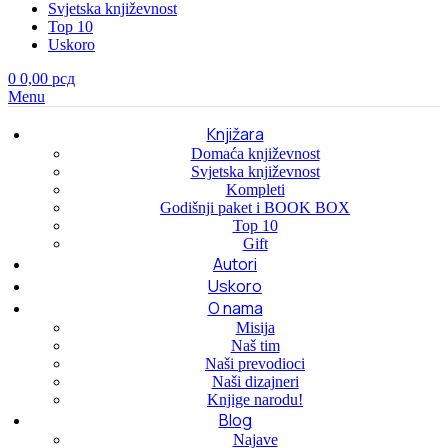
Svjetska književnost
Top 10
Uskoro
0
0,00
рсд
Menu
Knjižara
Domaća književnost
Svjetska književnost
Kompleti
Godišnji paket i BOOK BOX
Top 10
Gift
Autori
Uskoro
O nama
Misija
Naš tim
Naši prevodioci
Naši dizajneri
Knjige narodu!
Blog
Najave