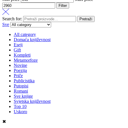
Filter
Search for:
Pretraži
Sve
All category
Domaća književnost
Eseji
Gift
Kompleti
Metamorfoze
Novine
Poezija
Priče
Publicistika
Putopisi
Romani
Sve knjige
Svjetska književnost
Top 10
Uskoro
✖