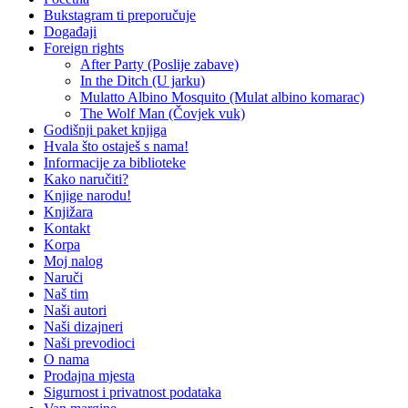
Bukstagram ti preporučuje
Događaji
Foreign rights
After Party (Poslije zabave)
In the Ditch (U jarku)
Mulatto Albino Mosquito (Mulat albino komarac)
The Wolf Man (Čovjek vuk)
Godišnji paket knjiga
Hvala što ostaješ s nama!
Informacije za biblioteke
Kako naručiti?
Knjige narodu!
Knjižara
Kontakt
Korpa
Moj nalog
Naruči
Naš tim
Naši autori
Naši dizajneri
Naši prevodioci
O nama
Prodajna mjesta
Sigurnost i privatnost podataka