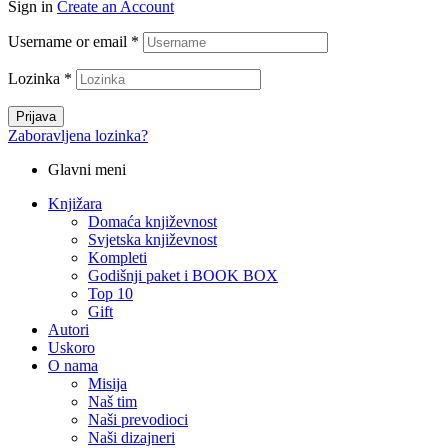
Sign in
Create an Account
Username or email
*
Lozinka
*
Prijava
Zaboravljena lozinka?
Glavni meni
Knjižara
Domaća književnost
Svjetska književnost
Kompleti
Godišnji paket i BOOK BOX
Top 10
Gift
Autori
Uskoro
O nama
Misija
Naš tim
Naši prevodioci
Naši dizajneri