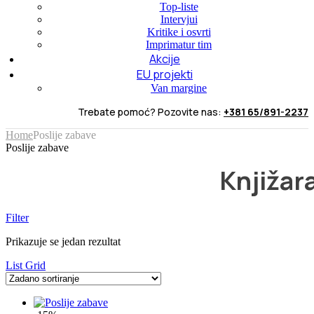
Top-liste
Intervjui
Kritike i osvrti
Imprimatur tim
Akcije
EU projekti
Van margine
Trebate pomoć? Pozovite nas:
+381 65/891-2237
Home
Poslije zabave
Poslije zabave
Knjižar
Filter
Prikazuje se jedan rezultat
List
Grid