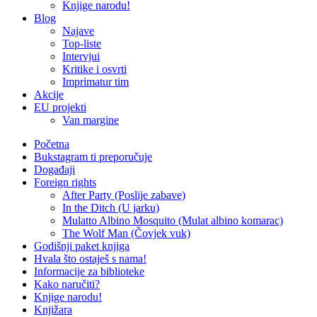
Knjige narodu!
Blog
Najave
Top-liste
Intervjui
Kritike i osvrti
Imprimatur tim
Akcije
EU projekti
Van margine
Početna
Bukstagram ti preporučuje
Događaji
Foreign rights
After Party (Poslije zabave)
In the Ditch (U jarku)
Mulatto Albino Mosquito (Mulat albino komarac)
The Wolf Man (Čovjek vuk)
Godišnji paket knjiga
Hvala što ostaješ s nama!
Informacije za biblioteke
Kako naručiti?
Knjige narodu!
Knjižara