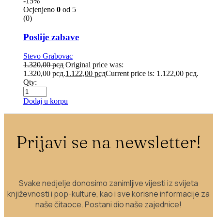
-15%
Ocjenjeno
0
od 5
(0)
Poslije zabave
Stevo Grabovac
1.320,00
рсд
Original price was:
1.320,00 рсд.
1.122,00
рсд
Current price is: 1.122,00 рсд.
Qty:
Dodaj u korpu
Prijavi se na newsletter!
Svake nedjelje donosimo zanimljive vijesti iz svijeta
književnosti i pop-kulture, kao i sve korisne informacije za
naše čitaoce. Postani dio naše zajednice!