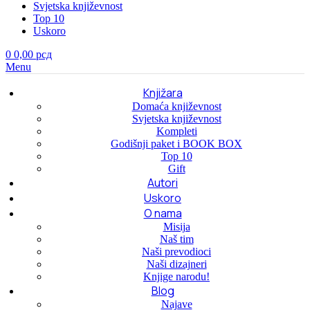
Svjetska književnost
Top 10
Uskoro
0
0,00
рсд
Menu
Knjižara
Domaća književnost
Svjetska književnost
Kompleti
Godišnji paket i BOOK BOX
Top 10
Gift
Autori
Uskoro
O nama
Misija
Naš tim
Naši prevodioci
Naši dizajneri
Knjige narodu!
Blog
Najave