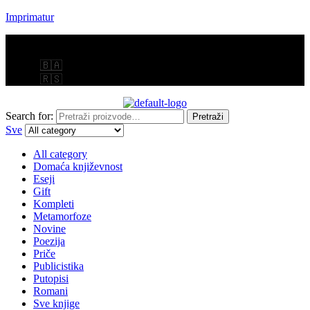
Imprimatur
Menu
🇧🇦
🇷🇸
Search for:
Pretraži
Sve
All category
Domaća književnost
Eseji
Gift
Kompleti
Metamorfoze
Novine
Poezija
Priče
Publicistika
Putopisi
Romani
Sve knjige