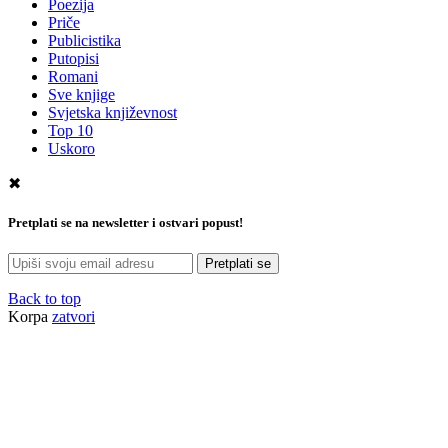
Poezija
Priče
Publicistika
Putopisi
Romani
Sve knjige
Svjetska književnost
Top 10
Uskoro
✖
Pretplati se na newsletter i ostvari popust!
Pretplati se
Back to top
Korpa
zatvori