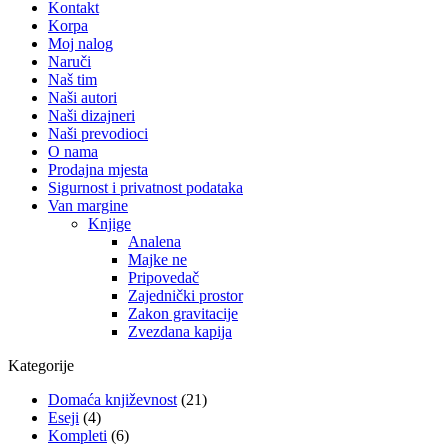
Kontakt
Korpa
Moj nalog
Naruči
Naš tim
Naši autori
Naši dizajneri
Naši prevodioci
O nama
Prodajna mjesta
Sigurnost i privatnost podataka
Van margine
Knjige
Analena
Majke ne
Pripovedač
Zajednički prostor
Zakon gravitacije
Zvezdana kapija
Kategorije
Domaća književnost
(21)
Eseji
(4)
Kompleti
(6)