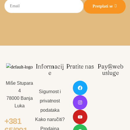
Pretplati se
Informacij
Pratite nas
Pay@web
e
usluge
Miše Stupara
4
Sigurnost i
78000 Banja
privatnost
Luka
podataka
+381
Kako naručiti?
Prodajna