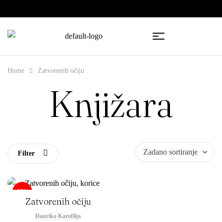
🇧🇦
🇷🇸
Home
Zatvorenih očiju
Knjižara
Filter
-15%
Zatvorenih očiju
Đanriko Karofiljo