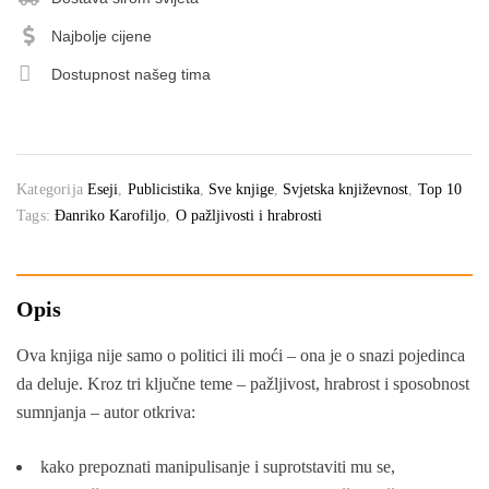
Najbolje cijene
Dostupnost našeg tima
Kategorija
Eseji
,
Publicistika
,
Sve knjige
,
Svjetska književnost
,
Top 10
Tags:
Đanriko Karofiljo
,
O pažljivosti i hrabrosti
Opis
Ova knjiga nije samo o politici ili moći – ona je o snazi pojedinca
da deluje. Kroz tri ključne teme – pažljivost, hrabrost i sposobnost
sumnjanja – autor otkriva:
kako prepoznati manipulisanje i suprotstaviti mu se,