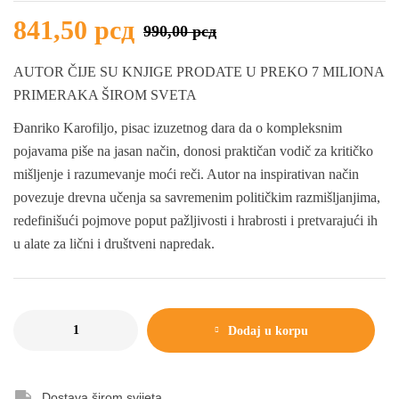
841,50
рсд
990,00
рсд
AUTOR ČIJE SU KNJIGE PRODATE U PREKO 7 MILIONA
PRIMERAKA ŠIROM SVETA
Đanriko Karofiljo, pisac izuzetnog dara da o kompleksnim
pojavama piše na jasan način, donosi praktičan vodič za kritičko
mišljenje i razumevanje moći reči. Autor na inspirativan način
povezuje drevna učenja sa savremenim političkim razmišljanjima,
redefinišući pojmove poput pažljivosti i hrabrosti i pretvarajući ih
u alate za lični i društveni napredak.
Dodaj u korpu
Dostava širom svijeta