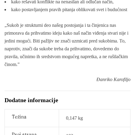
kako rešavati konflikte na nenasilan ali odlučan način,
kako postavljanjem pravih pitanja oblikovati svet i budućnost
„Sukob je strukturni deo našeg postojanja i ta činjenica nas
primorava da prihvatimo ideju kako naš način viđenja stvari nije i
jedini mogući. Biti pažljiv ne znači uzmicati pred sukobima. To,
naprotiv, znači da sukobe treba da prihvatimo, dovedemo do
pravila, učinimo ih sredstvom mogućeg napretka, a ne rušilačkim
činom.”
Đanriko Karofiljo
Dodatne informacije
Težina
0,147 kg
Broj strana