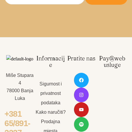
Informacij
Pratite nas
Pay@web
e
usluge
Miše Stupara
4
Sigurnost i
78000 Banja
privatnost
Luka
podataka
+381
Kako naručiti?
65/891-
Prodajna
mjesta