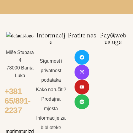
Informacij
Pratite nas
Pay@web
e
usluge
Miše Stupara
4
Sigurnost i
78000 Banja
privatnost
Luka
podataka
+381
Kako naručiti?
65/891-
Prodajna
2237
mjesta
Informacije za
biblioteke
imprimatur.izd