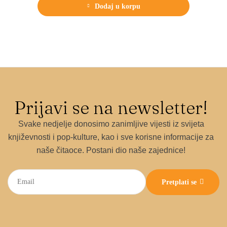
budeš neko drugi.
Žena iz El-Eja
je istovremeno roman o
Dodaj u korpu
odrastanju i odustajanju, o ženama koje kroz niz ljubavnih i
životnih epizoda traže sopstveni glas. Babic piše kao da se smeje
svakom pokušaju da se El-Ej shvati suviše ozbiljno — i upravo u
tom smehu leži njena istina.
Prijavi se na newsletter!
Svake nedjelje donosimo zanimljive vijesti iz svijeta
književnosti i pop-kulture, kao i sve korisne informacije za
naše čitaoce. Postani dio naše zajednice!
Pretplati se