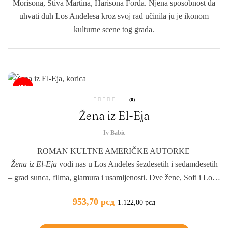
Morisona, Stiva Martina, Harisona Forda. Njena sposobnost da
uhvati duh Los Anđelesa kroz svoj rad učinila ju je ikonom
kulturne scene tog grada.
-15%
(0)
O
Žena iz El-Eja
c
j
e
n
Iv Babic
j
e
n
ROMAN KULTNE AMERIČKE AUTORKE
o
0
Žena iz El-Eja
vodi nas u Los Anđeles šezdesetih i sedamdesetih
o
d
5
– grad sunca, filma, glamura i usamljenosti. Dve žene, Sofi i Lola,
nalaze se na različitim stranama tog blistavog pejzaža. Jedna se
953,70
рсд
1.122,00
рсд
priseća sopstvenog dolaska u El-Ej i zlatnih dana Holivuda, druga
pokušava da pronađe svoje mesto u svetu koji stalno traži da