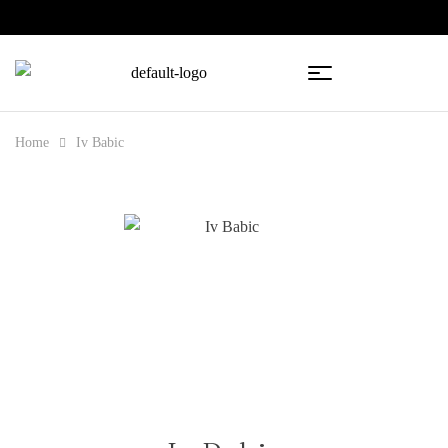
🇧🇦
🇷🇸
Home
Iv Babic