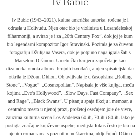
Iv Babic
Iv Babic (1943–2021), kultna američka autorka, rođena je i
odrasla u Holivudu. Njen otac bio je violinista u Losanđeleskoj
filharmoniji, a svirao je i za „20th Century Foxˮ, dok joj je kum
bio legendarni kompozitor Igor Stravinski. Pozirala je za čuvenu
fotografiju Džulijana Vasera, dok je potpuno naga igrala šah s
Marselom Dišanom. Umetničku karijeru započela je kao
dizajnerka omota albuma brojnih izvođača, a njen spisateljski dar
otkrila je Džoun Didion. Objavljivala je u časopisima „Rolling
Stoneˮ, „Vogueˮ, „Cosmopolitanˮ. Napisala je više knjiga, među
kojima „Eve’s Hollywoodˮ, „Slow Days, Fast Companyˮ, „Sex
and Rageˮ, „Black Swansˮ. U pisanju spaja fikciju i memoar, a
centralno mesto u njenoj prozi, prožetoj osećajem joie de vivre,
zauzima kulturna scena Los Anđelesa 60-ih, 70-ih i 80-ih. Iako je
postigla značajne književne uspehe, medijski fokus često je bio na
njenim romansama s poznatim muškarcima, uključujući Džima