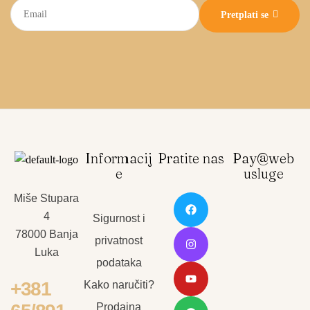
Pretplati se
Informacij
Pratite nas
Pay@web
e
usluge
Miše Stupara
4
Sigurnost i
78000 Banja
privatnost
Luka
podataka
+381
Kako naručiti?
Prodajna