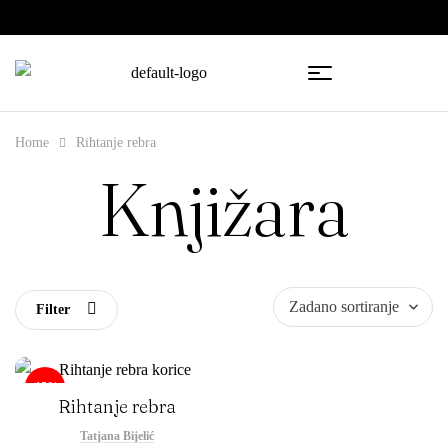
🇧🇦
🇷🇸
Home
Rihtanje rebra
Knjižara
Filter
-15%
Rihtanje rebra
Tatjana Bijelić