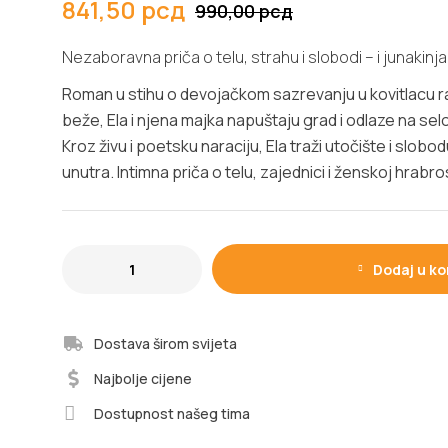
841,50
рсд
990,00
рсд
Nezaboravna priča o telu, strahu i slobodi – i junakinj
Roman u stihu o devojačkom sazrevanju u kovitlacu r
beže, Ela i njena majka napuštaju grad i odlaze na selo
Kroz živu i poetsku naraciju, Ela traži utočište i slobo
unutra. Intimna priča o telu, zajednici i ženskoj hrabros
Dodaj u ko
Dostava širom svijeta
Najbolje cijene
Dostupnost našeg tima