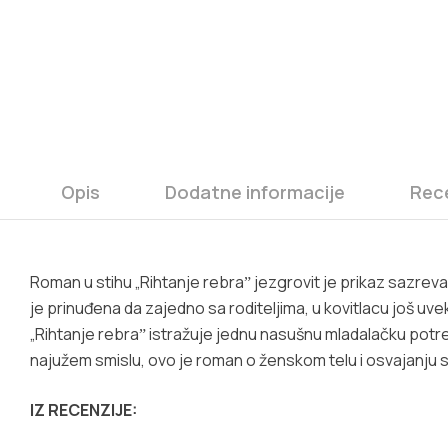
Opis
Dodatne informacije
Rece
Roman u stihu „Rihtanje rebraˮ jezgrovit je prikaz sazrevanj
je prinuđena da zajedno sa roditeljima, u kovitlacu još uve
„Rihtanje rebraˮ istražuje jednu nasušnu mladalačku pot
najužem smislu, ovo je roman o ženskom telu i osvajanju 
IZ RECENZIJE: