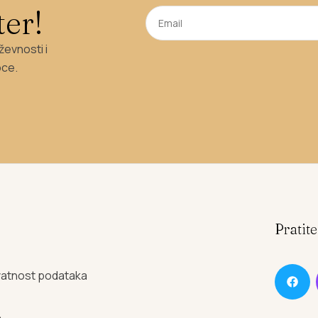
ter!
ževnosti i
oce.
e
Pratit
ivatnost podataka