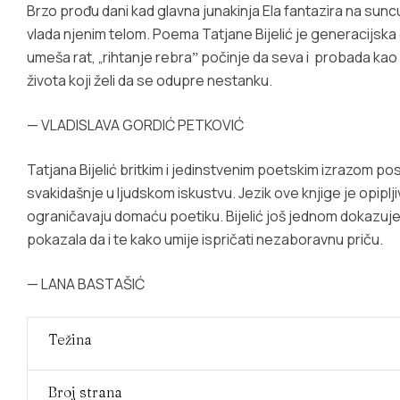
Brzo prođu dani kad glavna junakinja Ela fantazira na suncu;
vlada njenim telom. Poema Tatjane Bijelić je generacijska
umeša rat, „rihtanje rebraˮ počinje da seva i probada kao 
života koji želi da se odupre nestanku.
— VLADISLAVA GORDIĆ PETKOVIĆ
Tatjana Bijelić britkim i jedinstvenim poetskim izrazom 
svakidašnje u ljudskom iskustvu. Jezik ove knjige je opiplji
ograničavaju domaću poetiku. Bijelić još jednom dokazuje da 
pokazala da i te kako umije ispričati nezaboravnu priču.
— LANA BASTAŠIĆ
Težina
Broj strana