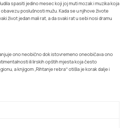
ludila spasiti jedino mesec koji joj muti mozak i muzika koja
i obavezu poslušnosti mužu. Kada se u njihove živote
 život jedan mali rat, a da svaki rat u sebi nosi dramu
lodanjuje ono neobično dok istovremeno oneobičava ono
timentalnosti ili lirskih opštih mjesta koja često
ionu, a knjigom „Rihtanje rebraˮ otišla je korak dalje i