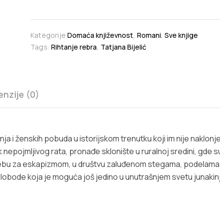
Kategorije
Domaća književnost
,
Romani
,
Sve knjige
Tags:
Rihtanje rebra
,
Tatjana Bijelić
nzije (0)
a i ženskih pobuda u istorijskom trenutku koji im nije naklonjen.
k nepojmljivog rata, pronađe sklonište u ruralnoj sredini, gde s
rebu za eskapizmom, u društvu zaluđenom stegama, podelama i
slobode koja je moguća još jedino u unutrašnjem svetu junakin