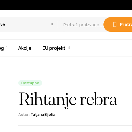
Sve
Pretr
og
Akcije
EU projekti
Dostupno
Rihtanje rebra
Autor:
Tatjana Bijelić