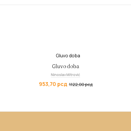
Gluvo doba
Ninoslav Mitrović
953,70
рсд
1.122,00
рсд