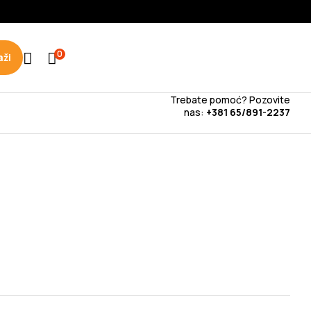
🇧🇦
🇷🇸
0
aži
Trebate pomoć? Pozovite
nas:
+381 65/891-2237