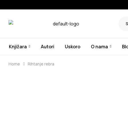
Knjižara
Autori
Uskoro
O nama
Bl
Home
Rihtanje rebra