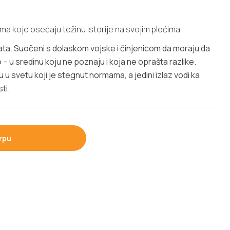
ama koje osećaju težinu istorije na svojim plećima.
ata. Suočeni s dolaskom vojske i činjenicom da moraju da
 – u sredinu koju ne poznaju i koja ne oprašta razlike.
du u svetu koji je stegnut normama, a jedini izlaz vodi ka
ti.
rpu