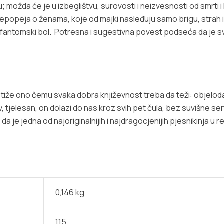
 možda će je u izbeglištvu, surovosti i neizvesnosti od smrti i 
 epopeja o ženama, koje od majki nasleđuju samo brigu, strah 
fantomski bol. Potresna i sugestivna povest podseća da je svaki
postiže ono čemu svaka dobra književnost treba da teži: obje
v, tjelesan, on dolazi do nas kroz svih pet čula, bez suvišne sen
je jedna od najoriginalnijih i najdragocjenijih pjesnikinja u reg
0,146 kg
115