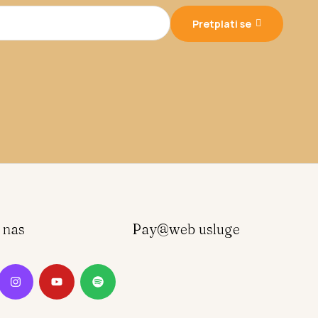
Pretplati se
e nas
Pay@web usluge