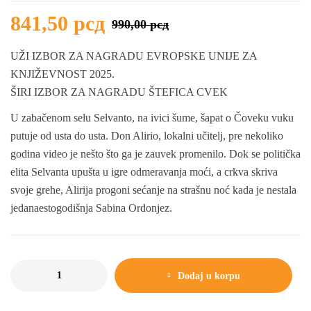
841,50
рсд
990,00
рсд
UŽI IZBOR ZA NAGRADU EVROPSKE UNIJE ZA
KNJIŽEVNOST 2025.
ŠIRI IZBOR ZA NAGRADU ŠTEFICA CVEK
U zabačenom selu Selvanto, na ivici šume, šapat o Čoveku vuku
putuje od usta do usta. Don Alirio, lokalni učitelj, pre nekoliko
godina video je nešto što ga je zauvek promenilo. Dok se politička
elita Selvanta upušta u igre odmeravanja moći, a crkva skriva
svoje grehe, Alirija progoni sećanje na strašnu noć kada je nestala
jedanaestogodišnja Sabina Ordonjez.
Dodaj u korpu