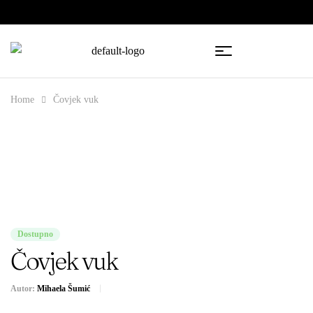
🇧🇦
🇷🇸
Home
Čovjek vuk
Dostupno
Čovjek vuk
Autor:
Mihaela Šumić