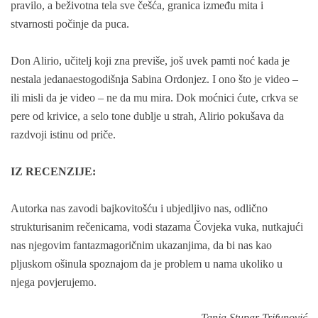
pravilo, a beživotna tela sve češća, granica između mita i
stvarnosti počinje da puca.
Don Alirio, učitelj koji zna previše, još uvek pamti noć kada je
nestala jedanaestogodišnja Sabina Ordonjez. I ono što je video –
ili misli da je video – ne da mu mira. Dok moćnici ćute, crkva se
pere od krivice, a selo tone dublje u strah, Alirio pokušava da
razdvoji istinu od priče.
IZ RECENZIJE:
Autorka nas zavodi bajkovitošću i ubjedljivo nas, odlično
strukturisanim rečenicama, vodi stazama Čovjeka vuka, nutkajući
nas njegovim fantazmagoričnim ukazanjima, da bi nas kao
pljuskom ošinula spoznajom da je problem u nama ukoliko u
njega povjerujemo.
Tanja Stupar Trifunović