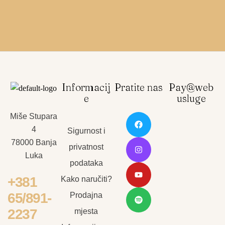
Informacij
Pratite nas
Pay@web
e
usluge
Miše Stupara
4
Sigurnost i
78000 Banja
privatnost
Luka
podataka
+381
Kako naručiti?
65/891-
Prodajna
2237
mjesta