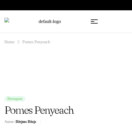
🇧🇦
🇷🇸
Home
Pomes Penyeach
Dostupno
Pomes Penyeach
Autor:
Džejms Džojs