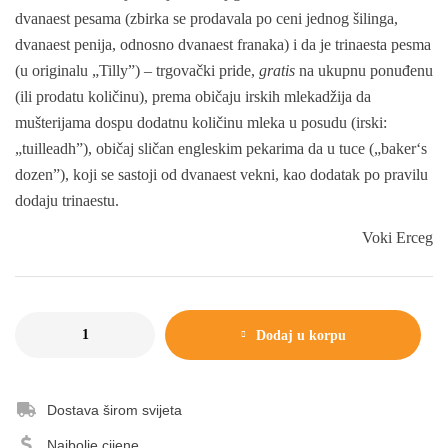
dvanaest pesama
(zbirka se prodavala po ceni
jednog
šilinga,
dvanaest penija
, odnosno
dvanaest franaka
) i da je
trinaesta pesma
(u originalu „Tilly”) – trgovački pride,
gratis
na ukupnu ponuđenu
(ili prodatu količinu), prema običaju irskih mlekadžija da
mušterijama dospu dodatnu količinu mleka u posudu (irski:
„tuilleadh”), običaj sličan engleskim pekarima da u tuce („baker‘s
dozen”), koji se sastoji od dvanaest vekni, kao dodatak po pravilu
dodaju
trinaestu.
Voki Erceg
Dodaj u korpu
Dostava širom svijeta
Najbolje cijene