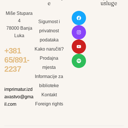
e
usluge
Miše Stupara
4
Sigurnost i
78000 Banja
privatnost
Luka
podataka
+381
Kako naručiti?
65/891-
Prodajna
2237
mjesta
Informacije za
biblioteke
imprimatur.izd
Kontakt
avastvo@gma
Foreign rights
il.com