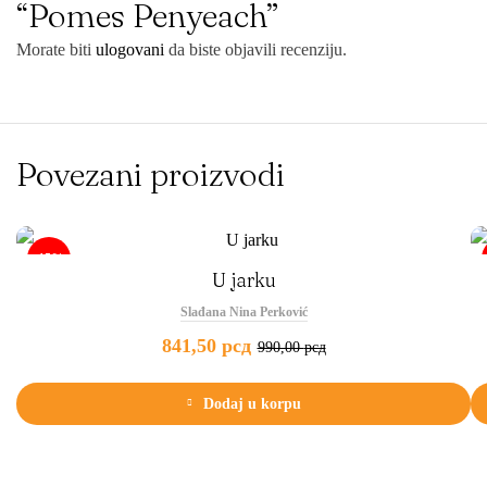
“Pomes Penyeach”
Morate biti
ulogovani
da biste objavili recenziju.
Povezani proizvodi
-15%
U jarku
Slađana Nina Perković
841,50
рсд
990,00
рсд
Dodaj u korpu