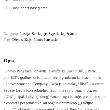
Dostupnost našeg tima
Kategorije
Poezija
,
Sve knjige
,
Svjetska književnost
Tags:
Džejms Džojs
,
Pomes Penyeach
Opis
„Pomes Penyeach” objavila je knjižarka Silvija Bič, u Parizu 5.
jula 1927. godine, za istu, sada već legendarnu izdavačku kuću
„Shakespeare and Company”, koja je objavila
„
Ulisa” – u vreme
kada je Džojs bio zaokupljen radom na svojoj
knjizi noći
,
jer
„Ulis” je ipak knjiga (jednog) dana; drugo izdanje, premda u samo
dvadeset i pet primeraka, ali bogato opremljeno („Lučijina
knjiga”), objavljeno je u saradnji „Obelisk Press”-a iz Pariza i