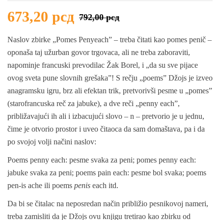
673,20
рсд
792,00
рсд
Naslov zbirke „Pomes Penyeach” – treba čitati kao
pomes penič
–
oponaša taj užurban govor trgovaca, ali ne treba zaboraviti,
napominje francuski prevodilac Žak Borel, i „da su sve pijace
ovog sveta pune slovnih grešaka”! S rečju „poems” Džojs je izveo
anagramsku igru, brz ali efektan trik, pretvorivši pesme u „pomes”
(starofrancuska reč za jabuke), a dve reči „penny each”,
približavajući ih ali i izbacujući slovo – n – pretvorio je u jednu,
čime je otvorio prostor i uveo čitaoca da sam domaštava, pa i da
po svojoj volji načini naslov:
Poems penny each:
pesme svaka za peni;
pomes penny each:
jabuke svaka za peni;
poems pain each:
pesme bol svaka;
poems
pen-is ache
ili
poems
penis
each
itd.
Da bi se čitalac na neposredan način približio pesnikovoj nameri,
treba zamisliti da je Džojs ovu knjigu tretirao kao zbirku od