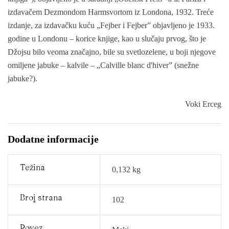
izdavačem Dezmondom Harmsvortom iz Londona, 1932. Treće
izdanje, za izdavačku kuću „Fejber i Fejber” objavljeno je 1933.
godine u Londonu – korice knjige, kao u slučaju prvog, što je
Džojsu bilo veoma značajno, bile su svetlozelene, u boji njegove
omiljene jabuke – kalvile – „Calville blanc d'hiver” (snežne
jabuke?).
Voki Erceg
Dodatne informacije
Težina
0,132 kg
Broj strana
102
Povez