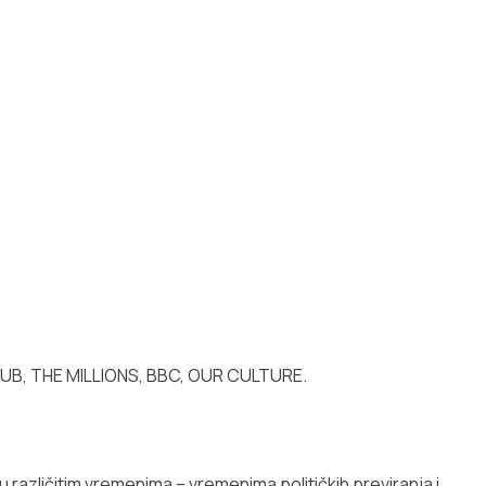
UB, THE MILLIONS, BBC, OUR CULTURE.
u različitim vremenima – vremenima političkih previranja i