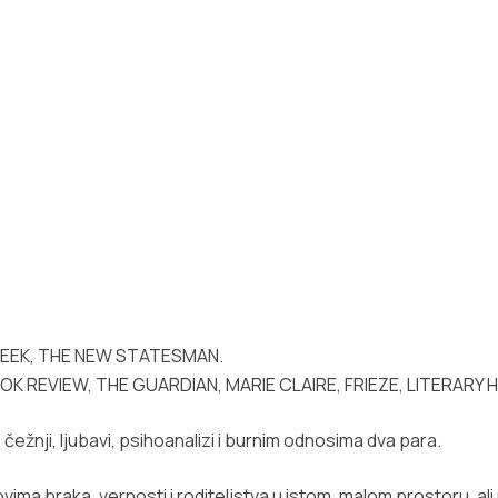
 WEEK, THE NEW STATESMAN.
 REVIEW, THE GUARDIAN, MARIE CLAIRE, FRIEZE, LITERARY H
čežnji, ljubavi, psihoanalizi i burnim odnosima dva para.
ma braka, vernosti i roditeljstva u istom, malom prostoru, ali 