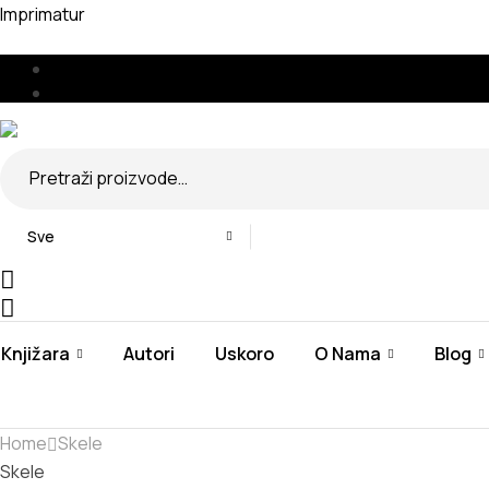
Imprimatur
Menu
🇧🇦
🇷🇸
Search
for:
Sve
Knjižara
Autori
Uskoro
O Nama
Blog
Home
Skele
Skele