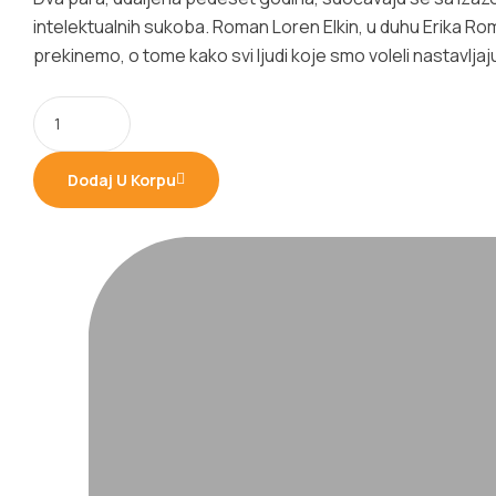
intelektualnih sukoba. Roman Loren Elkin, u duhu Erika Ro
prekinemo, o tome kako svi ljudi koje smo voleli nastavljaj
Dodaj U Korpu