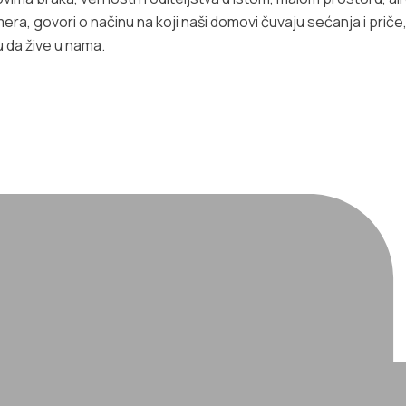
mera, govori o načinu na koji naši domovi čuvaju sećanja i pri
u da žive u nama.