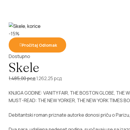
-15%
Pročitaj Odlomak
Dostupno
Skele
Original
Current
1.485,00
рсд
1.262,25
рсд
price
price
KNJIGA GODINE: VANITY FAIR, THE BOSTON GLOBE, THE
was:
is:
MUST-READ: THE NEW YORKER, THE NEW YORK TIMES BOOK
1.485,00 рсд.
1.262,25 рсд.
Debitantski roman priznate autorke donosi priču o Parizu, 
Dva para, udaljena pedeset godina, suočavaju se sa izazovi