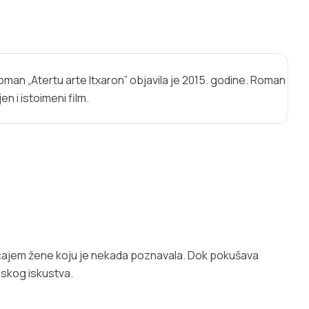
 roman „Atertu arte Itxaron” objavila je 2015. godine. Roman
n i istoimeni film.
čajem žene koju je nekada poznavala. Dok pokušava
enskog iskustva.