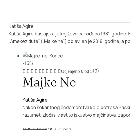
Katiša Agire
Katiša Agire baskijska je književnica rođena 1981. godine. 
„Amekez dute” („Majke ne”) objavljen je 2018. godine, a po
-15%
(0)
Ocjenjeno
0
od 5
Majke Ne
Katiša Agire
Nakon šokantnog čedomorstva koje potresa Baskij
razumeti zločin i vlastito iskustvo majčinstva, započ
Original
Current
1.122,00
рсд
953,70
рсд