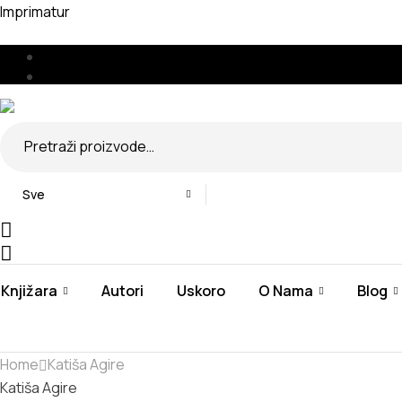
Imprimatur
Menu
🇧🇦
🇷🇸
Search
for:
Sve
Knjižara
Autori
Uskoro
O Nama
Blog
Home
Katiša Agire
Katiša Agire