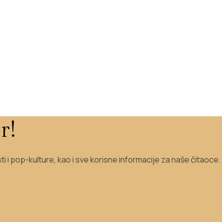
r!
sti i pop-kulture, kao i sve korisne informacije za naše čitaoce