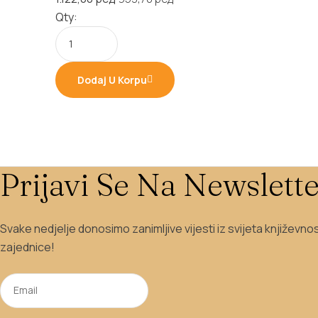
price
price
Qty:
was:
is:
1.122,00 рсд.
953,70 рсд.
Dodaj U Korpu
Prijavi Se Na Newslette
Svake nedjelje donosimo zanimljive vijesti iz svijeta književno
zajednice!