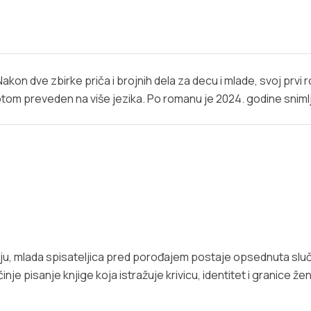
Nakon dve zbirke priča i brojnih dela za decu i mlade, svoj prvi
tom preveden na više jezika. Po romanu je 2024. godine snimlje
u, mlada spisateljica pred porođajem postaje opsednuta slu
inje pisanje knjige koja istražuje krivicu, identitet i granice ž