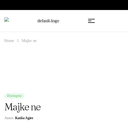
🇧🇦
🇷🇸
Home
Majke ne
Dostupno
Majke ne
Autor:
Katiša Agire