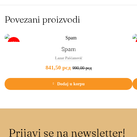
Povezani proizvodi
-15%
Spam
Lazar Pašćanović
841,50
рсд
990,00
рсд
Dodaj u korpu
Prijavi se na newsletter!