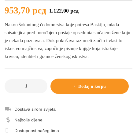
953,70
рсд
1.122,00
рсд
Nakon šokantnog čedomorstva koje potresa Baskiju, mlada
spisateljica pred porođajem postaje opsednuta slučajem žene koju
je nekada poznavala. Dok pokušava razumeti zločin i vlastito
iskustvo majčinstva, započinje pisanje knjige koja istražuje
krivicu, identitet i granice ženskog iskustva.
Dodaj u korpu
Dostava širom svijeta
Najbolje cijene
Dostupnost našeg tima