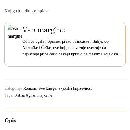
Knjiga je i dio kompleta:
Van margine
Od Portugala i Španije, preko Francuske i Italije, do
Norveške i Češke, ove knjige povezuje uverenje da
najvažnije priče često nastaju upravo na mestima koja ostaju
izvan centra pažnje. Šest izuzetnih savremenih romana
okupljenih u okviru projekta „Van margine“ donose…
Kategorije
Romani
,
Sve knjige
,
Svjetska književnost
Tags:
Katiša Agire
,
majke ne
Opis