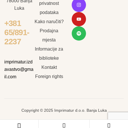
78000 Banja
privatnost
Luka
podataka
+381
Kako naručiti?
65/891-
Prodajna
2237
mjesta
Informacije za
biblioteke
imprimatur.izd
Kontakt
avastvo@gma
Foreign rights
il.com
Copyright © 2025 Imprimatur d.o.o. Banja Luka