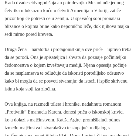
Kada dvadesetdvogodišnja au pair devojka Melani uđe jednog
četvrtka u luksuznu kuću u četvrti Armentija u Vitoriji, zatiče
prizor koji će potresti celu zemlju. U spavaćoj sobi pronalazi
blizance o kojima brine kako nepomično leže, dok njihova majka
sedi mirno pored kreveta.
Druga žena – naratorka i protagonistkinja ove priče – upravo treba
da se porodi. Ona je spisateljica i shvata da poznaje počiniteljku
čedomorstva o kojem izveštavaju mediji. Njena opsesija počinje
da se rasplamsava te odlučuje da iskoristi porodiljsko odsustvo
kako bi mogla da se posveti stvaranju: da istraži i ispiše skrivenu
istinu koja stoji iza zločina.
Ova knjiga, na razmeđi trilera i hronike, nadahnuta romanom
„Protivnik” Emanuela Karera, donosi priču o iskonskoj krivici
koja dolazi s majčinstvom. Katiša Agire, promišljajući odnos
između majčinstva i stvaralaštva te stupajući u dijalog s
književnicama poput Silvije Plat i Doris Lesing, čitaocima donosi