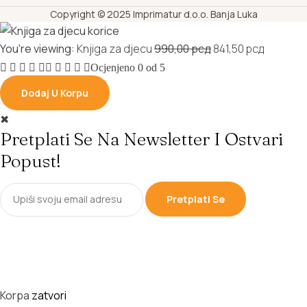
Copyright © 2025 Imprimatur d.o.o. Banja Luka
Original
Current
You're viewing:
Knjiga za djecu
990,00
рсд
841,50
рсд
price
price
Ocjenjeno
0
od 5
was:
is:
Dodaj U Korpu
990,00 рсд.
841,50 р
✖
Pretplati Se Na Newsletter I Ostvari
Popust!
Pretplati Se
Korpa
zatvori