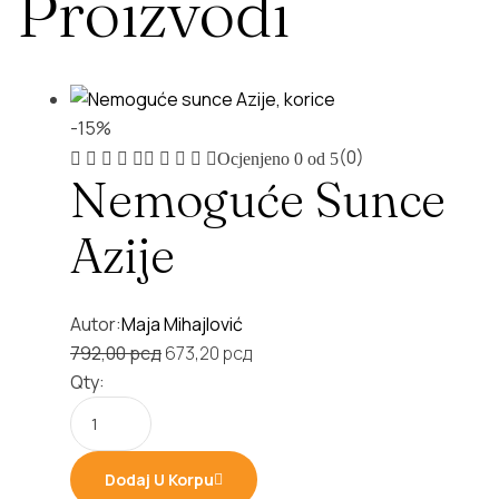
Proizvodi
-15%
(0)
Ocjenjeno
0
od 5
Nemoguće Sunce
Azije
Autor:
Maja Mihajlović
Original
Current
792,00
рсд
673,20
рсд
price
price
Qty:
was:
is:
792,00 рсд.
673,20 рсд.
Dodaj U Korpu