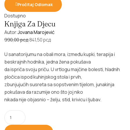
Pročitaj Odlomak
Dostupno
Knjiga Za Djecu
Autor:
Jovana Marojević
Original
Current
990,00
рсд
841,50
рсд
price
price
U sanatorijumu na obali mora, između kupki, terapija i
was:
is:
beskrajnih hodnika, jedna žena pokušava
990,00 рсд.
841,50 рсд.
da ispriča svoju priču. U vrtlogu majčine bolesti, hladnih
pločica ispod kuhinjskog stola i prvih,
zbunjujućih susreta sa sopstvenim tijelom, junakinja
pokušava da razumije ono što joj niko
nikada nije objasnio – želju, stid, krivicu i ljubav.