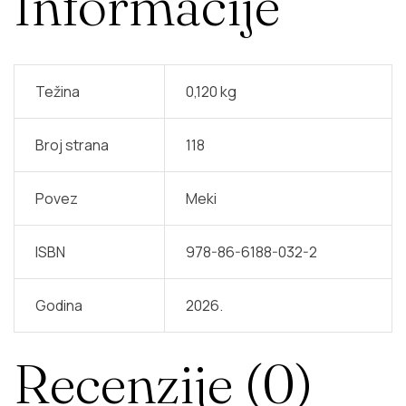
Informacije
Težina
0,120 kg
Broj strana
118
Povez
Meki
ISBN
978-86-6188-032-2
Godina
2026.
Recenzije (0)