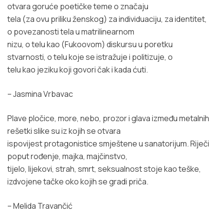
otvara goruće poetičke teme o značaju
tela (za ovu priliku ženskog) za individuaciju, za identitet,
o povezanosti tela u matrilinearnom
nizu, o telu kao (Fukoovom) diskursu u poretku
stvarnosti, o telu koje se istražuje i politizuje, o
telu kao jeziku koji govori čak i kada ćuti.
– Jasmina Vrbavac
Plave pločice, more, nebo, prozor i glava između metalnih
rešetki slike su iz kojih se otvara
ispovijest protagonistice smještene u sanatorijum. Riječi
poput rođenje, majka, majčinstvo,
tijelo, lijekovi, strah, smrt, seksualnost stoje kao teške,
izdvojene tačke oko kojih se gradi priča.
– Melida Travančić