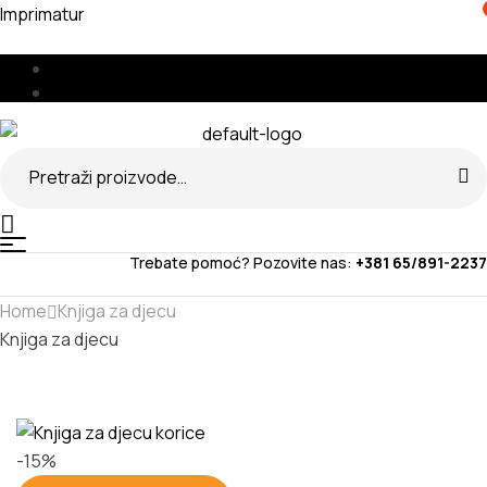
Imprimatur
Menu
🇧🇦
🇷🇸
Search
for:
Menu
Trebate pomoć? Pozovite nas:
+381 65/891-2237
Home
Knjiga za djecu
Knjiga za djecu
-15%