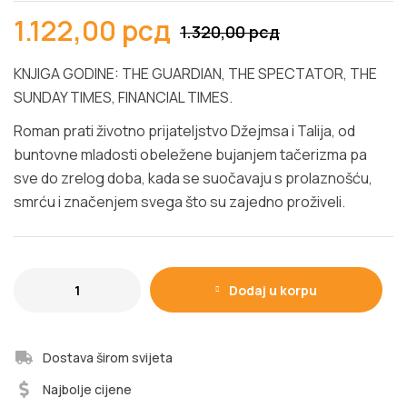
1.122,00
рсд
1.320,00
рсд
KNJIGA GODINE: THE GUARDIAN, THE SPECTATOR, THE
SUNDAY TIMES, FINANCIAL TIMES.
Roman prati životno prijateljstvo Džejmsa i Talija, od
buntovne mladosti obeležene bujanjem tačerizma pa
sve do zrelog doba, kada se suočavaju s prolaznošću,
smrću i značenjem svega što su zajedno proživeli.
Dodaj u korpu
Dostava širom svijeta
Najbolje cijene