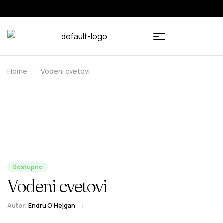
🇧🇦
🇷🇸
Home
Vodeni cvetovi
Dostupno
Vodeni cvetovi
Autor:
Endru O'Hejgan