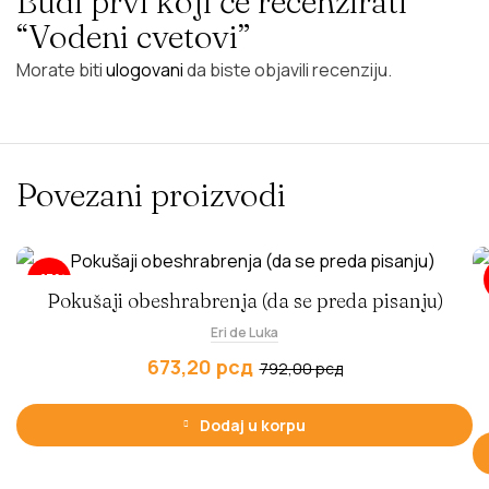
Budi prvi koji će recenzirati
“Vodeni cvetovi”
Morate biti
ulogovani
da biste objavili recenziju.
Povezani proizvodi
-15%
Pokušaji obeshrabrenja (da se preda pisanju)
Eri de Luka
673,20
рсд
792,00
рсд
Dodaj u korpu