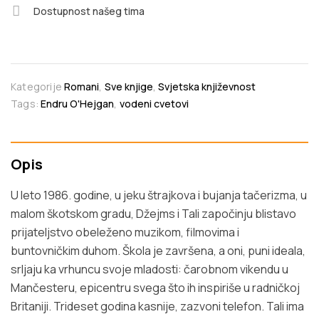
Dostupnost našeg tima
Kategorije
Romani
,
Sve knjige
,
Svjetska književnost
Tags:
Endru O'Hejgan
,
vodeni cvetovi
Opis
U leto 1986. godine, u jeku štrajkova i bujanja tačerizma, u
malom škotskom gradu, Džejms i Tali započinju blistavo
prijateljstvo obeleženo muzikom, filmovima i
buntovničkim duhom. Škola je završena, a oni, puni ideala,
srljaju ka vrhuncu svoje mladosti: čarobnom vikendu u
Mančesteru, epicentru svega što ih inspiriše u radničkoj
Britaniji. Trideset godina kasnije, zazvoni telefon. Tali ima