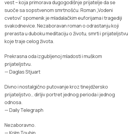
vest – koja primorava dugogodišnje prijatelje da se
suoče sa sopstvenom smrtnošću. Roman „Vodeni
cvetovi” spomenik je mladalačkim euforijama i tragediji
svakodnevice. Nezaboravan roman o odrastanju koji
prerasta u duboku meditaciju o životu, smrti i prijateljstvu
koje traje celog života.
Prekrasna oda izgubljenoj mladosti i muškom
prijateljstvu.
— Daglas Stjuart
Divno i nostalgično putovanje kroz tinejdžersko
prijateljstvo… dirljiv portret jednog perioda i jednog
odnosa.
— Daily Telegraph
Nezaboravno.
— Kolm Toubin