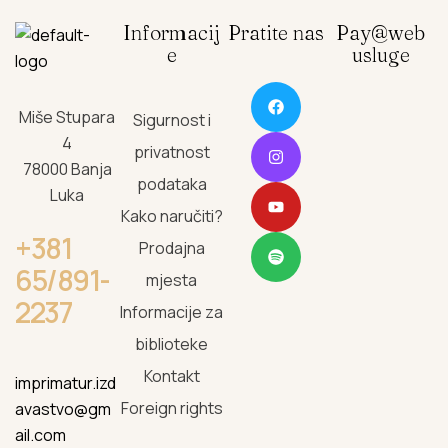
Informacij
Pratite nas
Pay@web
e
usluge
Miše Stupara
Sigurnost i
4
privatnost
78000 Banja
podataka
Luka
Kako naručiti?
+381
Prodajna
65/891-
mjesta
2237
Informacije za
biblioteke
Kontakt
imprimatur.izd
Foreign rights
avastvo@gm
ail.com