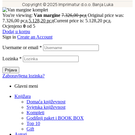
Copyright © 2025 Imprimatur d.o.o. Banja Luka
You're viewing:
Van margine
7.326,00
рсд
Original price was:
7.326,00 рсд.
5.128,20
рсд
Current price is: 5.128,20 рсд.
Ocjenjeno
0
od 5
Dodaj u korpu
Sign in
Create an Account
Username or email
*
Lozinka
*
Prijava
Zaboravljena lozinka?
Glavni meni
Knjižara
Domaća književnost
Svjetska književnost
Kompleti
Godišnji paket i BOOK BOX
Top 10
Gift
Autori