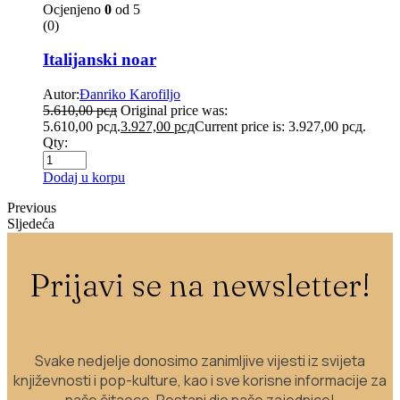
Ocjenjeno
0
od 5
(0)
Italijanski noar
Autor:
Đanriko Karofiljo
5.610,00
рсд
Original price was:
5.610,00 рсд.
3.927,00
рсд
Current price is: 3.927,00 рсд.
Qty:
Dodaj u korpu
Previous
Sljedeća
Prijavi se na newsletter!
Svake nedjelje donosimo zanimljive vijesti iz svijeta
književnosti i pop-kulture, kao i sve korisne informacije za