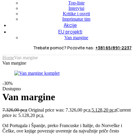
Top-liste
Intervjui
Kritike i osvrti
Imprimatur tim
Akcije
EU projekti
Van margine
Trebate pomoć? Pozovite nas:
+381 65/891-2237
Home
Van margine
Van margine
-30%
Dostupno
Van margine
7.326,00
рсд
Original price was: 7.326,00 рсд.
5.128,20
рсд
Current
price is: 5.128,20 рсд.
Od Portugala i Španije, preko Francuske i Italije, do Norveške i
Češke, ove knjige povezuje uverenje da najvažnije priče često