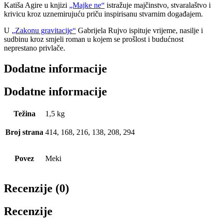
Katiša Agire u knjizi
„Majke ne“
istražuje majčinstvo, stvaralaštvo i
krivicu kroz uznemirujuću priču inspirisanu stvarnim događajem.
U
„Zakonu gravitacije“
Gabrijela Rujvo ispituje vrijeme, nasilje i
sudbinu kroz smjeli roman u kojem se prošlost i budućnost
neprestano privlače.
Dodatne informacije
Dodatne informacije
Težina
1,5 kg
Broj strana
414, 168, 216, 138, 208, 294
Povez
Meki
Recenzije (0)
Recenzije