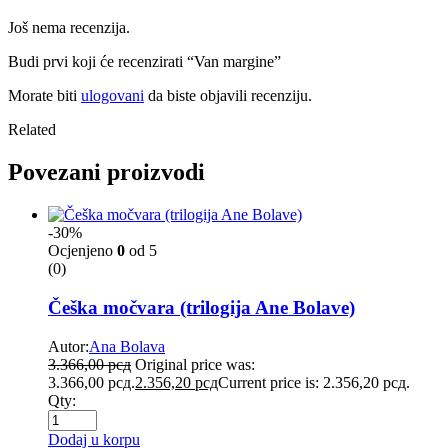
Još nema recenzija.
Budi prvi koji će recenzirati “Van margine”
Morate biti
ulogovani
da biste objavili recenziju.
Related
Povezani proizvodi
-30%
Ocjenjeno
0
od 5
(0)
Češka močvara (trilogija Ane Bolave)
Autor:
Ana Bolava
3.366,00
рсд
Original price was:
3.366,00 рсд.
2.356,20
рсд
Current price is: 2.356,20 рсд.
Qty:
Dodaj u korpu