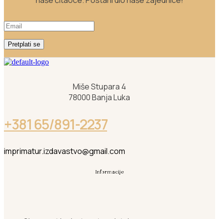
naše čitaoce. Postani dio naše zajednice!
Pretplati se
Miše Stupara 4
78000 Banja Luka
+381 65/891-2237
imprimatur.izdavastvo@gmail.com
Informacije