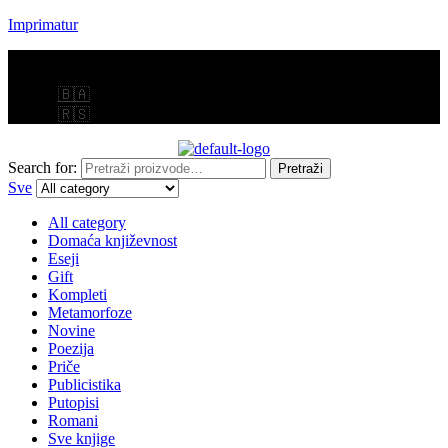
Imprimatur
Menu
🇧🇦
🇷🇸
Search for:
Pretraži
Sve
All category
Domaća književnost
Eseji
Gift
Kompleti
Metamorfoze
Novine
Poezija
Priče
Publicistika
Putopisi
Romani
Sve knjige