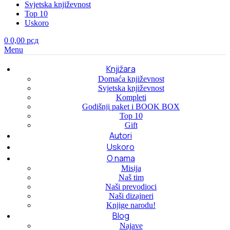
Svjetska književnost
Top 10
Uskoro
0
0,00
рсд
Menu
Knjižara
Domaća književnost
Svjetska književnost
Kompleti
Godišnji paket i BOOK BOX
Top 10
Gift
Autori
Uskoro
O nama
Misija
Naš tim
Naši prevodioci
Naši dizajneri
Knjige narodu!
Blog
Najave