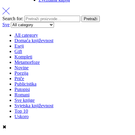
Search for:
Pretraži
Sve
All category
Domaća književnost
Eseji
Gift
Kompleti
Metamorfoze
Novine
Poezija
Priče
Publicistika
Putopisi
Romani
Sve knjige
Svjetska književnost
Top 10
Uskoro
✖