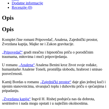
Dodatne informacije
Recenzije (0)
Opis
Opis
Komplet čine romani Pripovedač, Analena, Zajednički prostor,
Zvezdana kapija, Majke ne i Zakon gravitacije.
„Pripovedač“
gradi mračnu i hipnotičnu priču o porodičnim
traumama, mitovima i moći pripovijedanja.
U romanu
„Analena“
Analena Benini kroz život svoje rođake,
humanitarke Analene Toneli, promišlja slobodu, hrabrost i smisao
posvećenosti.
Kamij Bordas u romanu
„Zajednički prostor“
daje glas jednoj kući i
njenim stanovnicima, stvarajući toplu i duhovitu priču o sjećanjima i
pripadanju.
„Zvezdana kapija“
Ingvil H. Rishej podsjeća nas da dobrota,
sestrinstvo i nada mogu opstati i u najtežim okolnostima.