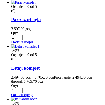
Ocjenjeno
0
od 5
(0)
Pariz iz tri ugla
3.597,00
рсд
Qty:
Dodaj u korpu
-30%
Ocjenjeno
0
od 5
(0)
Letnji komplet
2.494,80
рсд
–
5.705,70
рсд
Price range: 2.494,80 рсд
through 5.705,70 рсд
Qty:
Odaberi opcije
-30%