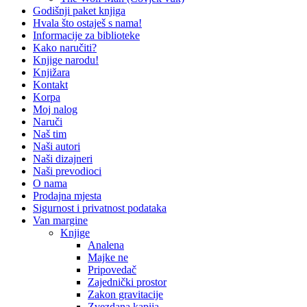
Godišnji paket knjiga
Hvala što ostaješ s nama!
Informacije za biblioteke
Kako naručiti?
Knjige narodu!
Knjižara
Kontakt
Korpa
Moj nalog
Naruči
Naš tim
Naši autori
Naši dizajneri
Naši prevodioci
O nama
Prodajna mjesta
Sigurnost i privatnost podataka
Van margine
Knjige
Analena
Majke ne
Pripovedač
Zajednički prostor
Zakon gravitacije
Zvezdana kapija