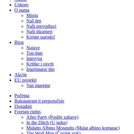
Uskoro
O nama
Misija
Naš tim
Naši prevodioci
Naši dizajneri
Knjige narodu!
Blog
Najave
Top-liste
Intervjui
Kritike i osvrti
Imprimatur tim
Akcije
EU projekti
Van margine
Početna
Bukstagram ti preporučuje
Događaji
Foreign rights
After Party (Poslije zabave)
In the Ditch (U jarku)
Mulatto Albino Mosquito (Mulat albino komarac)
The Wolf Man (Čovjek vuk)