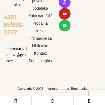
privatnost
Luka
podataka
+381
Kako naručiti?
65/891-
Prodajna
2237
mjesta
Informacije za
biblioteke
imprimatur.izd
Kontakt
avastvo@gma
Foreign rights
il.com
Copyright © 2025 Imprimatur d.o.o. Banja Luka