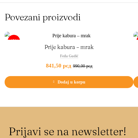
Povezani proizvodi
-15%
Prije kabura – mrak
Feđa Gudić
841,50
рсд
990,00
рсд
Dodaj u korpu
Prijavi se na newsletter!