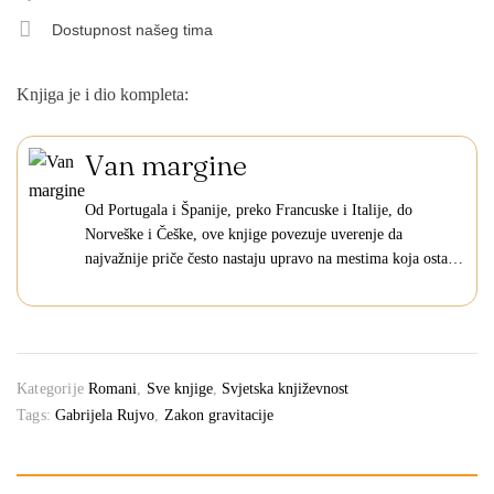
Dostupnost našeg tima
Knjiga je i dio kompleta:
Van margine
Od Portugala i Španije, preko Francuske i Italije, do
Norveške i Češke, ove knjige povezuje uverenje da
najvažnije priče često nastaju upravo na mestima koja ostaju
izvan centra pažnje. Šest izuzetnih savremenih romana
okupljenih u okviru projekta „Van margine“ donose…
Kategorije
Romani
,
Sve knjige
,
Svjetska književnost
Tags:
Gabrijela Rujvo
,
Zakon gravitacije