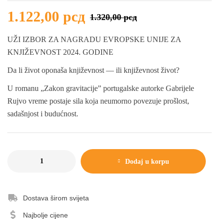
1.122,00
рсд
1.320,00
рсд
UŽI IZBOR ZA NAGRADU EVROPSKE UNIJE ZA
KNJIŽEVNOST 2024. GODINE
Da li život oponaša književnost — ili književnost život?
U romanu „Zakon gravitacije” portugalske autorke Gabrijele
Rujvo vreme postaje sila koja neumorno povezuje prošlost,
sadašnjost i budućnost.
Dodaj u korpu
Dostava širom svijeta
Najbolje cijene