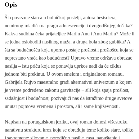
Opis
Šta povezuje starca u bolničkoj postelji, autora bestselera,
nemirnog mladića na pragu adolescencije i dvogodišnjeg dečaka?
Kakva sudbina čeka prijateljice Mariju Anu i Anu Mariju? Može li
se jedna osloboditi nasilnog muža, a druga bola zbog gubitka? A
šta sa budućnošću koja uporno postaje prošlost i prošlošću koja se
neprestano vraća kao budućnost? Upravo vreme održava obrazac
nasilja – istu priču koja se ponavlja uprkos nadi da će ciklus
jednom biti prekinut. U ovom smelom i originalnom romanu,
Gabrijela Rujvo maestralno gradi alternativni univerzum u kojem
je vreme podređeno zakonu gravitacije – sili koja spaja prošlost,
sadašnjost i budućnost, pozivajući nas da istražimo druge svetove
unutar pojmova vremena i prostora, ali i same književnosti.
Napisan na portugalskom jeziku, ovaj roman donosi višestruku
narativnu strukturu kroz koju se obrađuju teme koliko stare, toliko
i savremene: silovanje, porodično nasilje, rasa, napuštanje i