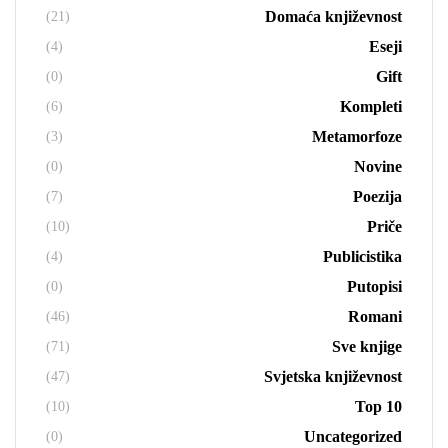
Domaća književnost
(21)
Eseji
(4)
Gift
(0)
Kompleti
(6)
Metamorfoze
(3)
Novine
(0)
Poezija
(7)
Priče
(10)
Publicistika
(4)
Putopisi
(0)
Romani
(46)
Sve knjige
(71)
Svjetska književnost
(47)
Top 10
(10)
Uncategorized
(0)