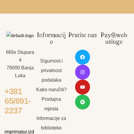
Informacij
Pratite nas
Pay@web
e
usluge
Miše Stupara
4
Sigurnost i
78000 Banja
privatnost
Luka
podataka
+381
Kako naručiti?
65/891-
Prodajna
2237
mjesta
Informacije za
biblioteke
imprimatur.izd