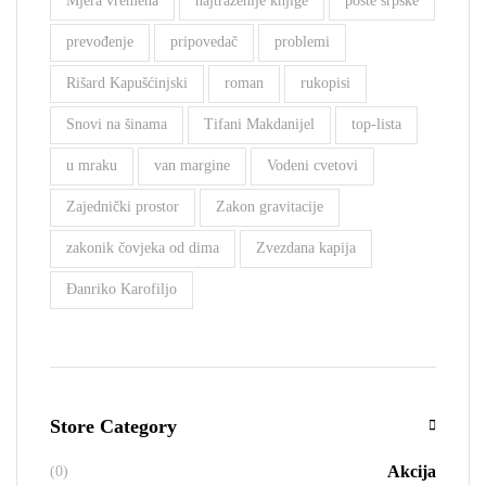
Mjera vremena
najtraženije knjige
pošte srpske
prevođenje
pripovedač
problemi
Rišard Kapušćinjski
roman
rukopisi
Snovi na šinama
Tifani Makdanijel
top-lista
u mraku
van margine
Vodeni cvetovi
Zajednički prostor
Zakon gravitacije
zakonik čovjeka od dima
Zvezdana kapija
Đanriko Karofiljo
Store Category
Akcija
(0)