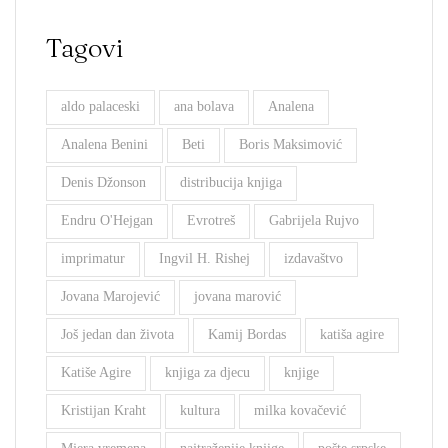
Tagovi
aldo palaceski
ana bolava
Analena
Analena Benini
Beti
Boris Maksimović
Denis Džonson
distribucija knjiga
Endru O'Hejgan
Evrotreš
Gabrijela Rujvo
imprimatur
Ingvil H. Rishej
izdavaštvo
Jovana Marojević
jovana marović
Još jedan dan života
Kamij Bordas
katiša agire
Katiše Agire
knjiga za djecu
knjige
Kristijan Kraht
kultura
milka kovačević