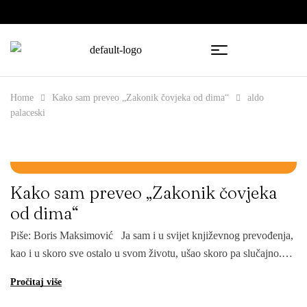
🇧🇦
🇷🇸
Home
Kako sam preveo „Zakonik čovjeka od dima“
aldo
palaceski
Blog
Boris Maksimović
Imprimatur tim
17/04/2025
Kategorije:
,
,
Kako sam preveo „Zakonik čovjeka
od dima“
Piše: Boris Maksimović Ja sam i u svijet književnog prevođenja,
kao i u skoro sve ostalo u svom životu, ušao skoro pa slučajno.
Nakon što čovjek diplomira pred njim se, ako već nema neki
Pročitaj više
unaprijed obezbijeđen posao, ukaže ogromna praznina, kao da te
neko iz aviona baci usred otvorenog mora. Sve do tada si imao