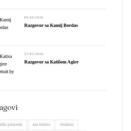
09/06/2026
Razgovor sa Kamij Bordas
27/05/2026
Razgovor sa Katišom Agire
agovi
aldo palaceski
ana bolava
Analena