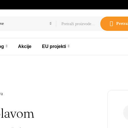
ve
Pretra
og
Akcije
EU projekti
olavom