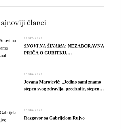
ajnoviji članci
08/07/2026
SNOVI NA ŠINAMA
: NEZABORAVNA
PRIČA O GUBITKU,
USAMLJENOSTI I CENI
NAPRETKA
09/06/2026
Jovana Marojević: „Jedino sami znamo
stepen svog zdravlja, preciznije, stepen
sopstvene sposobnosti da živimo.”
09/06/2026
Razgovor sa Gabrijelom Rujvo