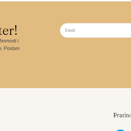
ter!
ževnosti i
e. Postani
e
Pratit