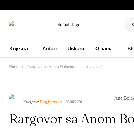
S
Knjižara
Autori
Uskoro
O nama
Bl
Home
Rargovor sa Anom Bolavom
pripovedač
Blog
Intervjui
09/06/2026
Kategorije:
,
Rargovor sa Anom B