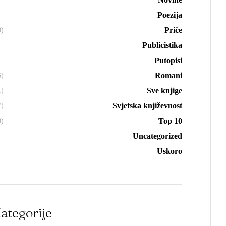
Poezija
Priče
0)
Publicistika
Putopisi
Romani
6)
Sve knjige
1)
Svjetska književnost
7)
Top 10
0)
Uncategorized
Uskoro
ategorije