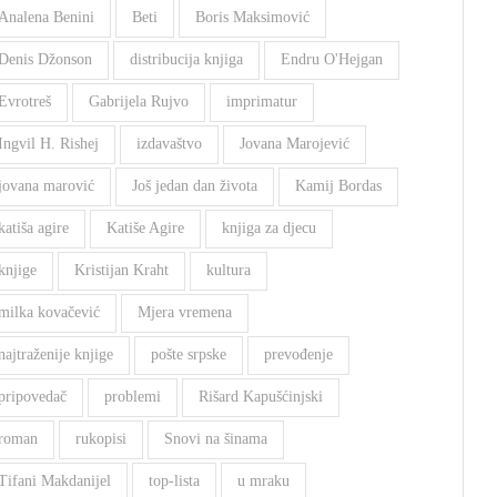
Analena Benini
Beti
Boris Maksimović
Denis Džonson
distribucija knjiga
Endru O'Hejgan
Evrotreš
Gabrijela Rujvo
imprimatur
Ingvil H. Rishej
izdavaštvo
Jovana Marojević
jovana marović
Još jedan dan života
Kamij Bordas
katiša agire
Katiše Agire
knjiga za djecu
knjige
Kristijan Kraht
kultura
milka kovačević
Mjera vremena
najtraženije knjige
pošte srpske
prevođenje
pripovedač
problemi
Rišard Kapušćinjski
roman
rukopisi
Snovi na šinama
Tifani Makdanijel
top-lista
u mraku