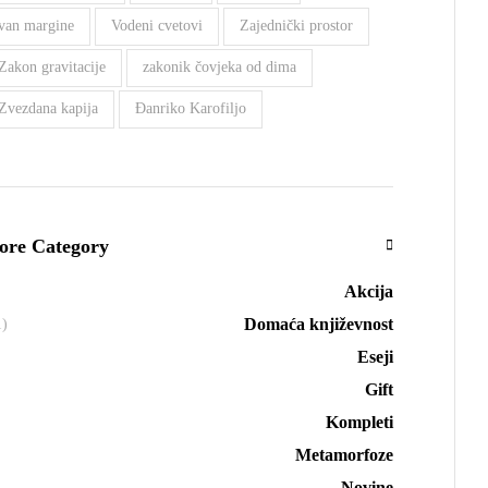
van margine
Vodeni cvetovi
Zajednički prostor
Zakon gravitacije
zakonik čovjeka od dima
Zvezdana kapija
Đanriko Karofiljo
ore Category
Akcija
Domaća književnost
1)
Eseji
Gift
Kompleti
Metamorfoze
Novine