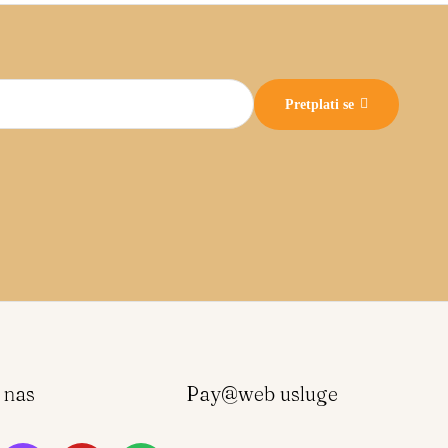
Pretplati se
e nas
Pay@web usluge