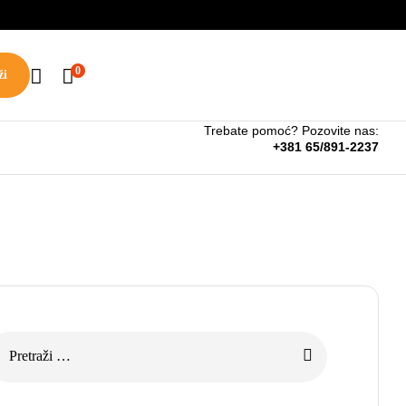
🇧🇦
🇷🇸
0
ži
Trebate pomoć? Pozovite nas:
+381 65/891-2237