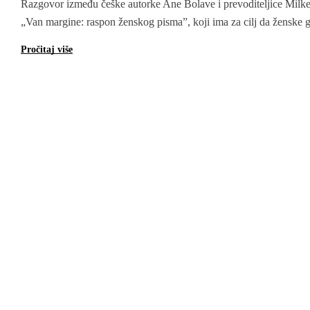
Razgovor između češke autorke Ane Bolave i prevoditeljice Milke
„Van margine: raspon ženskog pisma”, koji ima za cilj da ženske g
sa margine u sam centar književne scene.
Pročitaj više