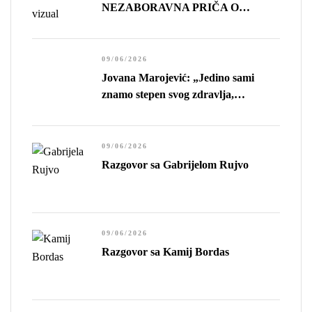
NEZABORAVNA PRIČA O
GUBITKU, USAMLJENOSTI I
CENI NAPRETKA
09/06/2026
Jovana Marojević: „Jedino sami
znamo stepen svog zdravlja,
preciznije, stepen sopstvene
sposobnosti da živimo.”
09/06/2026
Razgovor sa Gabrijelom Rujvo
09/06/2026
Razgovor sa Kamij Bordas