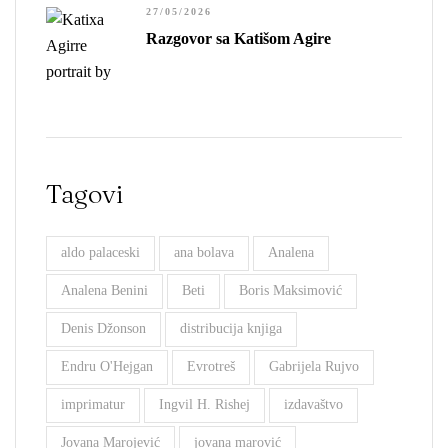
27/05/2026
Razgovor sa Katišom Agire
Tagovi
aldo palaceski
ana bolava
Analena
Analena Benini
Beti
Boris Maksimović
Denis Džonson
distribucija knjiga
Endru O'Hejgan
Evrotreš
Gabrijela Rujvo
imprimatur
Ingvil H. Rishej
izdavaštvo
Jovana Marojević
jovana marović