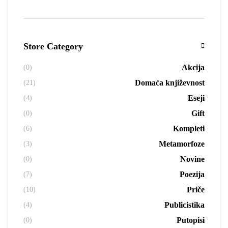
Store Category
Akcija
(0)
Domaća književnost
(21)
Eseji
(4)
Gift
(0)
Kompleti
(6)
Metamorfoze
(3)
Novine
(0)
Poezija
(7)
Priče
(10)
Publicistika
(4)
Putopisi
(0)