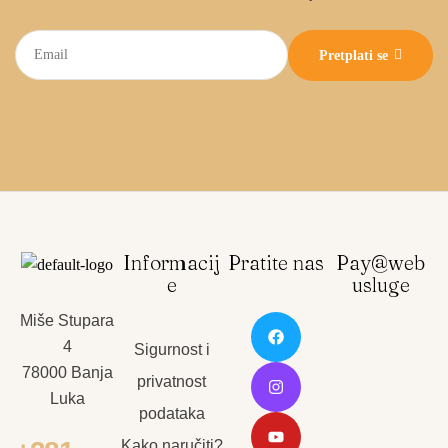
Pretplati se
Informacij
Pratite nas
Pay@web
e
usluge
Miše Stupara
4
Sigurnost i
78000 Banja
privatnost
Luka
podataka
Kako naručiti?