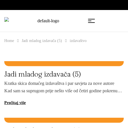
🇧🇦
🇷🇸
Home
Jadi mladog izdavača (5)
izdavaštvo
Blog
Boris Maksimović
Imprimatur tim
17/04/2025
Kategorije:
,
,
Jadi mladog izdavača (5)
Kratka skica domaćeg izdavaštva i par savjeta za nove autore
Kad sam sa suprugom prije nešto više od četiri godine pokrenuo
izdavačku kuću imprimatur neke probleme sam očekivao, neke
Pročitaj više
sam upoznao usput i shvatio da su bili logični i očekivani, a
nekima se stvarno nisam nadao. Jedan od tih koje nikako nisam
Blog
Boris Maksimović
22/10/2018
Kategorije:
,
očekivao jeste […]