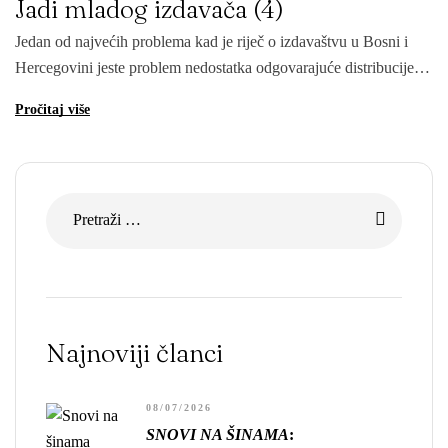
Jadi mladog izdavača (4)
Jedan od najvećih problema kad je riječ o izdavaštvu u Bosni i
Hercegovini jeste problem nedostatka odgovarajuće distribucije.
U Srbiji, primjera radi, postoji firma koje se zove Makart, kojoj se
Pročitaj više
možete obratiti ako želite da na određenoj teritoriji kapilarno
distribuirate svoja izdanja. Kod nas takve firme/institucije nema i
samim tim je poslovanje nevjerovatno otežano. Zbog […]
Najnoviji članci
08/07/2026
SNOVI NA ŠINAMA
: