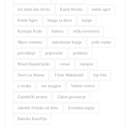
Još jedan dan života
Kamij Bordas
katiša agire
Katiše Agire
knjiga za djecu
knjige
Kristijan Kraht
kultura
milka kovačević
Mjera vremena
najtraženije knjige
pošte srpske
prevođenje
pripovedač
problemi
Rišard Kapušćinjski
roman
rukopisi
Snovi na šinama
Tifani Makdanijel
top-lista
u mraku
van margine
Vodeni cvetovi
Zajednički prostor
Zakon gravitacije
zakonik čovjeka od dima
Zvezdana kapija
Đanriko Karofiljo