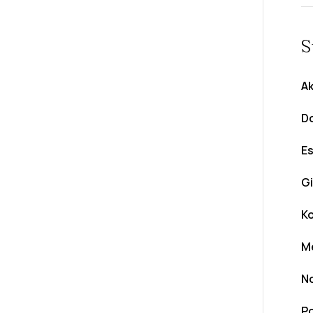
S
Ak
D
Es
Gi
Ko
M
N
Po