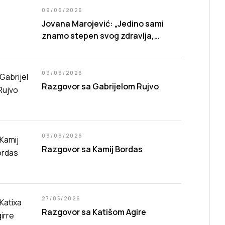
09/06/2026
Jovana Marojević: „Jedino sami
znamo stepen svog zdravlja,
preciznije, stepen sopstvene
sposobnosti da živimo.”
09/06/2026
Razgovor sa Gabrijelom Rujvo
09/06/2026
Razgovor sa Kamij Bordas
27/05/2026
Razgovor sa Katišom Agire