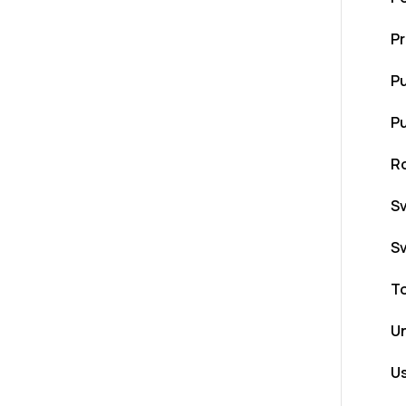
Pr
Pu
Pu
R
Sv
Sv
To
U
U