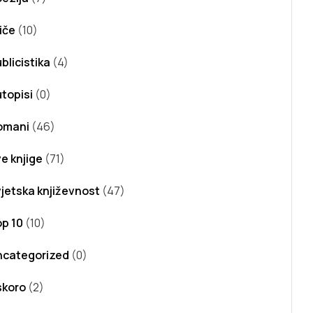
iče
(10)
blicistika
(4)
topisi
(0)
omani
(46)
e knjige
(71)
jetska književnost
(47)
p 10
(10)
ncategorized
(0)
skoro
(2)