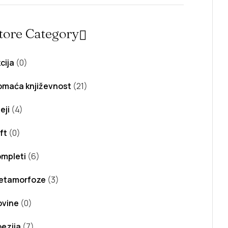
tore Category
cija
(0)
omaća književnost
(21)
eji
(4)
ft
(0)
mpleti
(6)
etamorfoze
(3)
ovine
(0)
ezija
(7)