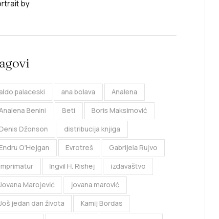
agovi
aldo palaceski
ana bolava
Analena
Analena Benini
Beti
Boris Maksimović
Denis Džonson
distribucija knjiga
Endru O'Hejgan
Evrotreš
Gabrijela Rujvo
imprimatur
Ingvil H. Rishej
izdavaštvo
Jovana Marojević
jovana marović
Još jedan dan života
Kamij Bordas