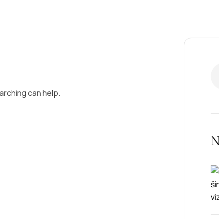
P
earching can help.
N