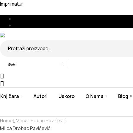
Imprimatur
Menu
🇧🇦
🇷🇸
Search
for:
Sve
Knjižara
Autori
Uskoro
O Nama
Blog
Home
Milica Drobac Pavićević
Milica Drobac Pavićević