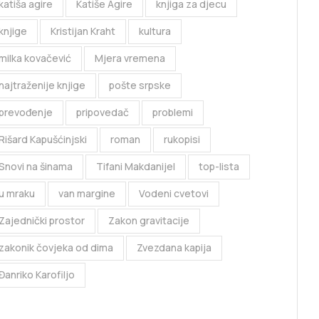
katiša agire
Katiše Agire
knjiga za djecu
knjige
Kristijan Kraht
kultura
milka kovačević
Mjera vremena
najtraženije knjige
pošte srpske
prevođenje
pripovedač
problemi
Rišard Kapušćinjski
roman
rukopisi
Snovi na šinama
Tifani Makdanijel
top-lista
u mraku
van margine
Vodeni cvetovi
Zajednički prostor
Zakon gravitacije
zakonik čovjeka od dima
Zvezdana kapija
Đanriko Karofiljo