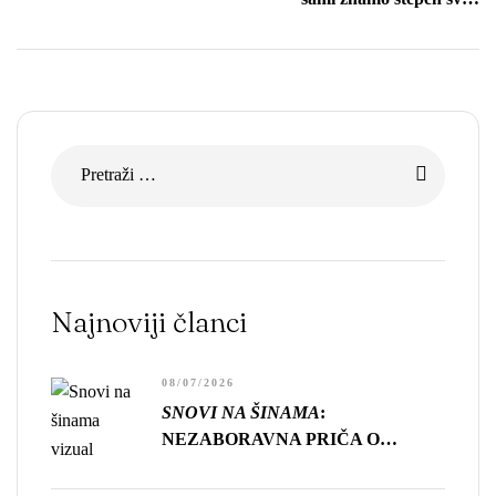
zdravlja, preciznije, stepen
sopstvene sposobnosti da
živimo.”
Najnoviji članci
08/07/2026
SNOVI NA ŠINAMA
:
NEZABORAVNA PRIČA O
GUBITKU, USAMLJENOSTI I
CENI NAPRETKA