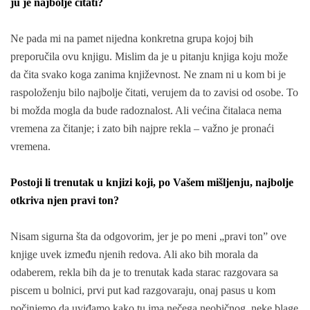
ju je najbolje čitati?
Ne pada mi na pamet nijedna konkretna grupa kojoj bih
preporučila ovu knjigu. Mislim da je u pitanju knjiga koju može
da čita svako koga zanima književnost. Ne znam ni u kom bi je
raspoloženju bilo najbolje čitati, verujem da to zavisi od osobe. To
bi možda mogla da bude radoznalost. Ali većina čitalaca nema
vremena za čitanje; i zato bih najpre rekla – važno je pronaći
vremena.
Postoji li trenutak u knjizi koji, po Vašem mišljenju, najbolje
otkriva njen pravi ton?
Nisam sigurna šta da odgovorim, jer je po meni „pravi ton” ove
knjige uvek između njenih redova. Ali ako bih morala da
odaberem, rekla bih da je to trenutak kada starac razgovara sa
piscem u bolnici, prvi put kad razgovaraju, onaj pasus u kom
počinjemo da uviđamo kako tu ima nečega neobičnog, neke blage