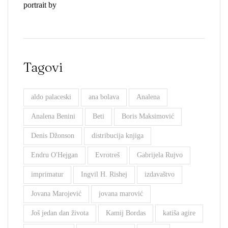
Tagovi
aldo palaceski
ana bolava
Analena
Analena Benini
Beti
Boris Maksimović
Denis Džonson
distribucija knjiga
Endru O'Hejgan
Evrotreš
Gabrijela Rujvo
imprimatur
Ingvil H. Rishej
izdavaštvo
Jovana Marojević
jovana marović
Još jedan dan života
Kamij Bordas
katiša agire