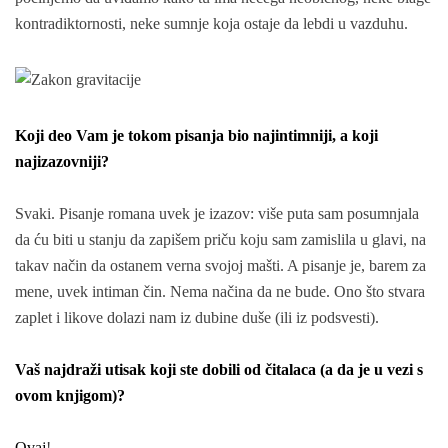
kontradiktornosti, neke sumnje koja ostaje da lebdi u vazduhu.
Koji deo Vam je tokom pisanja bio najintimniji, a koji
najizazovniji?
Svaki. Pisanje romana uvek je izazov: više puta sam posumnjala
da ću biti u stanju da zapišem priču koju sam zamislila u glavi, na
takav način da ostanem verna svojoj mašti. A pisanje je, barem za
mene, uvek intiman čin. Nema načina da ne bude. Ono što stvara
zaplet i likove dolazi nam iz dubine duše (ili iz podsvesti).
Vaš najdraži utisak koji ste dobili od čitalaca (a da je u vezi s
ovom knjigom)?
Ovaj
!