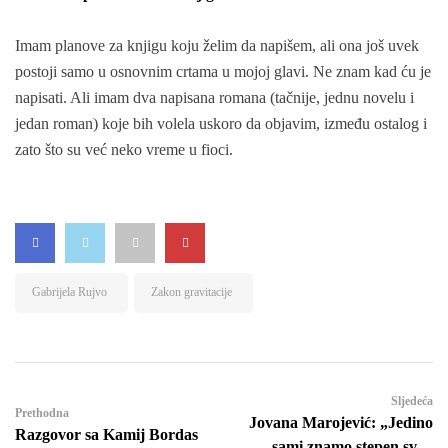
Imam planove za knjigu koju želim da napišem, ali ona još uvek
postoji samo u osnovnim crtama u mojoj glavi. Ne znam kad ću je
napisati. Ali imam dva napisana romana (tačnije, jednu novelu i
jedan roman) koje bih volela uskoro da objavim, između ostalog i
zato što su već neko vreme u fioci.
Gabrijela Rujvo
Zakon gravitacije
Sljedeća
Prethodna
Jovana Marojević: „Jedino
Razgovor sa Kamij Bordas
sami znamo stepen svog