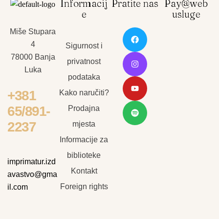
Informacij
Pratite nas
Pay@web
e
usluge
Miše Stupara
4
Sigurnost i
78000 Banja
privatnost
Luka
podataka
+381
Kako naručiti?
65/891-
Prodajna
2237
mjesta
Informacije za
biblioteke
imprimatur.izd
Kontakt
avastvo@gma
Foreign rights
il.com