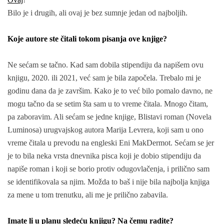
Bilo je i drugih, ali ovaj je bez sumnje jedan od najboljih.
Koje autore ste čitali tokom pisanja ove knjige?
Ne sećam se tačno. Kad sam dobila stipendiju da napišem ovu
knjigu, 2020. ili 2021, već sam je bila započela. Trebalo mi je
godinu dana da je završim. Kako je to već bilo pomalo davno, ne
mogu tačno da se setim šta sam u to vreme čitala. Mnogo čitam,
pa zaboravim. Ali sećam se jedne knjige, Blistavi roman (Novela
Luminosa) urugvajskog autora Marija Levrera, koji sam u ono
vreme čitala u prevodu na engleski Eni MakDermot. Sećam se jer
je to bila neka vrsta dnevnika pisca koji je dobio stipendiju da
napiše roman i koji se borio protiv odugovlačenja, i prilično sam
se identifikovala sa njim. Možda to baš i nije bila najbolja knjiga
za mene u tom trenutku, ali me je prilično zabavila.
Imate li u planu sledeću knjigu? Na čemu radite?