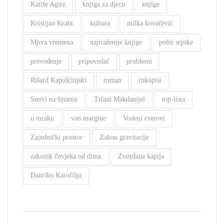
Katiše Agire
knjiga za djecu
knjige
Kristijan Kraht
kultura
milka kovačević
Mjera vremena
najtraženije knjige
pošte srpske
prevođenje
pripovedač
problemi
Rišard Kapušćinjski
roman
rukopisi
Snovi na šinama
Tifani Makdanijel
top-lista
u mraku
van margine
Vodeni cvetovi
Zajednički prostor
Zakon gravitacije
zakonik čovjeka od dima
Zvezdana kapija
Đanriko Karofiljo