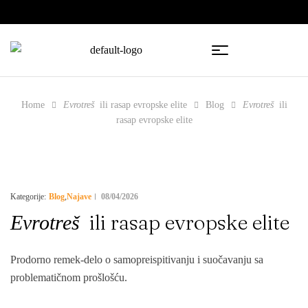
🇧🇦
🇷🇸
Home
Evrotreš
ili rasap evropske elite
Blog
Evrotreš
ili
rasap evropske elite
Blog
Najave
08/04/2026
Kategorije:
,
ili rasap evropske elite
Evrotreš
Prodorno remek-delo o samopreispitivanju i suočavanju sa
problematičnom prošlošću.