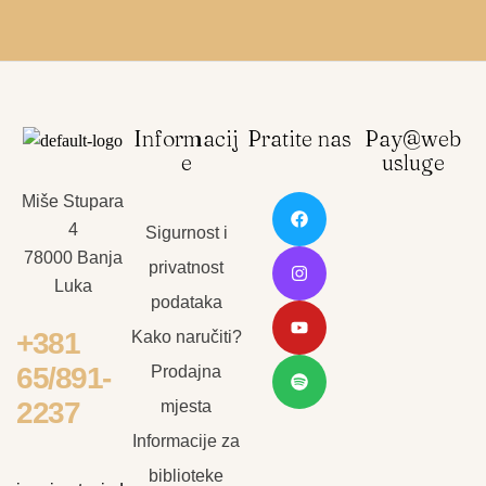
Informacij
Pratite nas
Pay@web
e
usluge
Miše Stupara
4
Sigurnost i
78000 Banja
privatnost
Luka
podataka
+381
Kako naručiti?
65/891-
Prodajna
2237
mjesta
Informacije za
biblioteke