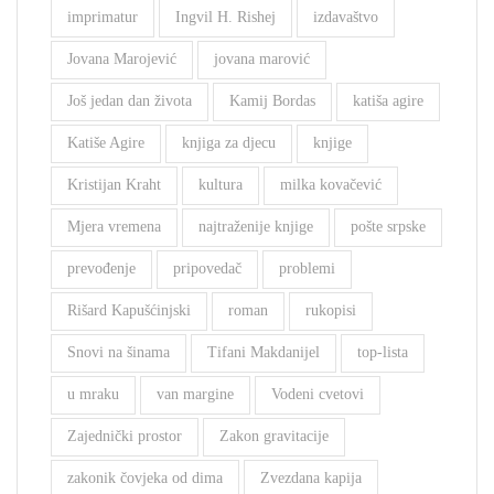
imprimatur
Ingvil H. Rishej
izdavaštvo
Jovana Marojević
jovana marović
Još jedan dan života
Kamij Bordas
katiša agire
Katiše Agire
knjiga za djecu
knjige
Kristijan Kraht
kultura
milka kovačević
Mjera vremena
najtraženije knjige
pošte srpske
prevođenje
pripovedač
problemi
Rišard Kapušćinjski
roman
rukopisi
Snovi na šinama
Tifani Makdanijel
top-lista
u mraku
van margine
Vodeni cvetovi
Zajednički prostor
Zakon gravitacije
zakonik čovjeka od dima
Zvezdana kapija