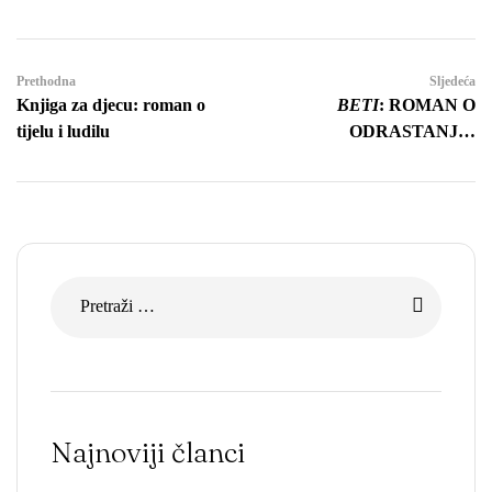
Prethodna
Sljedeća
Knjiga za djecu: roman o
BETI
: ROMAN O
tijelu i ludilu
ODRASTANJU,
PORODIČNIM TAJNAMA
I LJEPOTI
PRIPOVIJEDANJA
Najnoviji članci