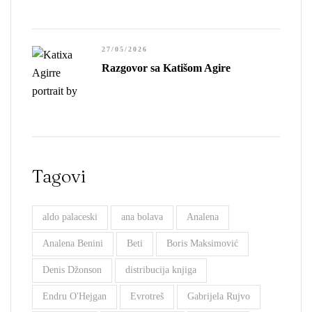
27/05/2026
Razgovor sa Katišom Agire
Tagovi
aldo palaceski
ana bolava
Analena
Analena Benini
Beti
Boris Maksimović
Denis Džonson
distribucija knjiga
Endru O'Hejgan
Evrotreš
Gabrijela Rujvo