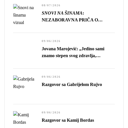
08/07/2026
SNOVI NA ŠINAMA
:
NEZABORAVNA PRIČA O
GUBITKU, USAMLJENOSTI I
CENI NAPRETKA
09/06/2026
Jovana Marojević: „Jedino sami
znamo stepen svog zdravlja,
preciznije, stepen sopstvene
sposobnosti da živimo.”
09/06/2026
Razgovor sa Gabrijelom Rujvo
09/06/2026
Razgovor sa Kamij Bordas