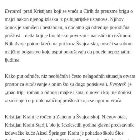
Evrotreš
prati Kristijana koji se vraća u Cirih da preuzme brigu o
majci nakon njenog izlaska iz psihijatrijske ustanove. Njihov
odnos je zamršen i nestabilan, a dodatno ga određuje porodična
prošlost – deda koji je bio blisko povezan s nacističkim režimom.
Njih dvoje potom kreću na put kroz Švajcarsku, noseći sa sobom
majčino bogatstvo koje usput pokušavaju da podele nepoznatim
ljudima.
Kako put odmiče, niz neobičnih i često nelagodnih situacija otvara
prostor za suočavanje s onim što su dugo potiskivali.
Evrotreš
je
„road trip” roman o odnosu majke i sina, o novcu koji ne donosi
razrešenje i o problematičnoj prošlosti koja se uporno vraća.
Kristijan Kraht je rođen u Zanenu u Švajcarskoj. Njegov otac,
Kristijan Kraht Stariji, bio je šezdesetih godina glavni predstavnik
izdavačke kuće Aksel Špringer. Kraht je pohađao školu Šlos