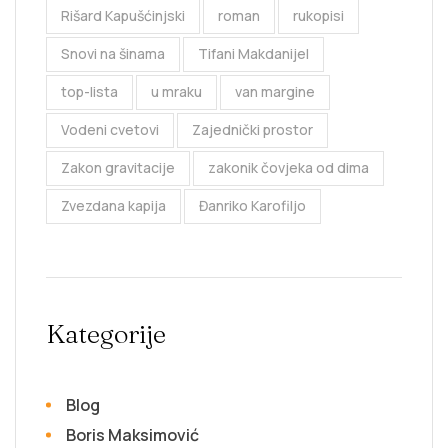
Rišard Kapušćinjski
roman
rukopisi
Snovi na šinama
Tifani Makdanijel
top-lista
u mraku
van margine
Vodeni cvetovi
Zajednički prostor
Zakon gravitacije
zakonik čovjeka od dima
Zvezdana kapija
Đanriko Karofiljo
Kategorije
Blog
Boris Maksimović