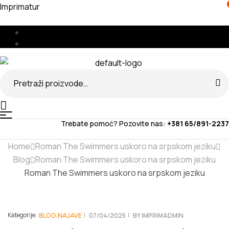
Imprimatur
Menu
🇧🇦
🇷🇸
Search
for:
Menu
Trebate pomoć? Pozovite nas:
+381 65/891-2237
Home
Roman The Swimmers uskoro na srpskom jeziku
Blog
Roman The Swimmers uskoro na srpskom jeziku
Roman The Swimmers uskoro na srpskom jeziku
Kategorije:
,
BLOG
NAJAVE
07/04/2025
BY
IMPRIMADMIN