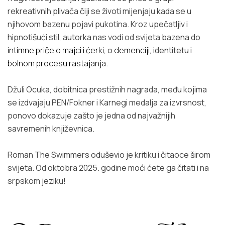
rekreativnih plivača čiji se životi mijenjaju kada se u
njihovom bazenu pojavi pukotina. Kroz upečatljiv i
hipnotišući stil, autorka nas vodi od svijeta bazena do
intimne priče o majci i ćerki
, o
demenciji
, identitetu i
bolnom procesu rastajanja
.
Džuli Ocuka, dobitnica prestižnih nagrada, među kojima
se izdvajaju PEN/Fokner i Karnegi medalja za izvrsnost,
ponovo dokazuje zašto je jedna od najvažnijih
savremenih književnica.
Roman
The Swimmers
oduševio je kritiku i čitaoce širom
svijeta. Od oktobra 2025. godine moći ćete ga čitati i na
srpskom jeziku!