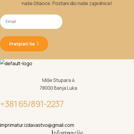
naše čitaoce. Postani dio naše zajednice!
Pretplati Se
Miše Stupara 4
78000 Banja Luka
+381 65/891-2237
imprimatur.izdavastvo@gmail.com
Informacije