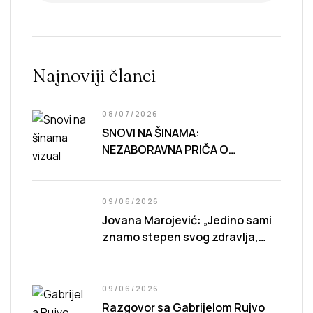
Najnoviji članci
08/07/2026
SNOVI NA ŠINAMA
:
NEZABORAVNA PRIČA O
GUBITKU, USAMLJENOSTI I CENI
NAPRETKA
09/06/2026
Jovana Marojević: „Jedino sami
znamo stepen svog zdravlja,
preciznije, stepen sopstvene
sposobnosti da živimo.”
09/06/2026
Razgovor sa Gabrijelom Rujvo