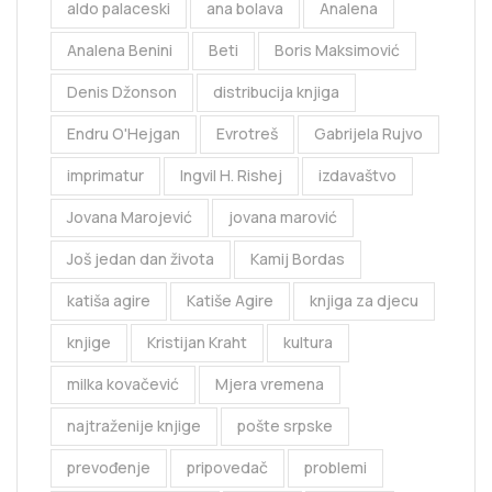
aldo palaceski
ana bolava
Analena
Analena Benini
Beti
Boris Maksimović
Denis Džonson
distribucija knjiga
Endru O'Hejgan
Evrotreš
Gabrijela Rujvo
imprimatur
Ingvil H. Rishej
izdavaštvo
Jovana Marojević
jovana marović
Još jedan dan života
Kamij Bordas
katiša agire
Katiše Agire
knjiga za djecu
knjige
Kristijan Kraht
kultura
milka kovačević
Mjera vremena
najtraženije knjige
pošte srpske
prevođenje
pripovedač
problemi