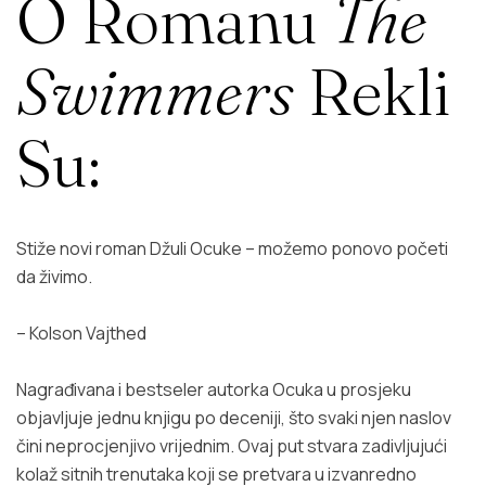
O Romanu
The
Swimmers
Rekli
Su:
Stiže novi roman Džuli Ocuke – možemo ponovo početi
da živimo.
–
Kolson Vajthed
Nagrađivana i bestseler autorka Ocuka u prosjeku
objavljuje jednu knjigu po deceniji, što svaki njen naslov
čini neprocjenjivo vrijednim. Ovaj put stvara zadivljujući
kolaž sitnih trenutaka koji se pretvara u izvanredno