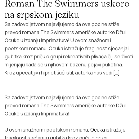
Roman The Swimmers uskoro
na srpskom jeziku
Sa zadovoljstvom najavljujemo da ove godine stiže
prevod romana The Swimmers američke autorke Džuli
Ocuke u izdanju Imprimatura! U ovom snažnom i
poetskom romanu, Ocuka istražuje fragilnost sjećanja i
gubitka kroz priču o grupi rekreativnih plivača čiji se životi
mijenjaju kada se u njihovom bazenu pojavi pukotina.
Kroz upečatljiv i hipnotišući stil, autorka nas vodi […]
Sa zadovoljstvom najavljujemo da ove godine stiže
prevod romana
The Swimmers
američke autorke Džuli
Ocuke u izdanju Imprimatura!
U ovom snažnom i poetskom romanu,
Ocuka
istražuje
fragilnost sjećanja i gubitka kroz priču o grupi