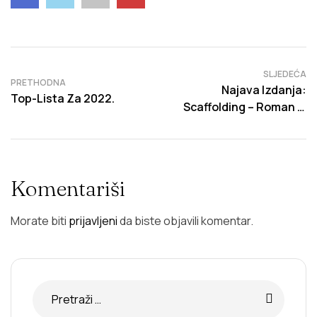
Navigacija
SLJEDEĆA
PRETHODNA
Najava Izdanja:
Članaka
Top-Lista Za 2022.
Scaffolding – Roman O
Ljubavi, Prostoru I
Sjećanjima
Komentariši
Morate biti
prijavljeni
da biste objavili komentar.
Pretraga: