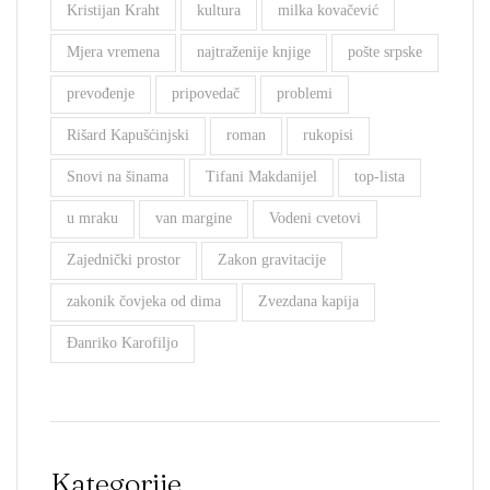
Kristijan Kraht
kultura
milka kovačević
Mjera vremena
najtraženije knjige
pošte srpske
prevođenje
pripovedač
problemi
Rišard Kapušćinjski
roman
rukopisi
Snovi na šinama
Tifani Makdanijel
top-lista
u mraku
van margine
Vodeni cvetovi
Zajednički prostor
Zakon gravitacije
zakonik čovjeka od dima
Zvezdana kapija
Đanriko Karofiljo
Kategorije