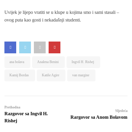
Uvijek je lijepo vratiti se u klupe u kojima smo i sami stasali –
ovog puta kao gosti i nekadašnji studenti.
ana bolava
Analena Benini
Ingvil H. Rishej
Kamij Bordas
Katiše Agire
van margine
Prethodna
Sljedeća
Razgovor sa Ingvil H.
Rargovor sa Anom Bolavom
Rishej