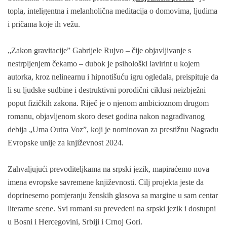
topla, inteligentna i melanholična meditacija o domovima, ljudima
i pričama koje ih vežu.
„Zakon gravitacije” Gabrijele Rujvo – čije objavljivanje s
nestrpljenjem čekamo – dubok je psihološki lavirint u kojem
autorka, kroz nelinearnu i hipnotišuću igru ogledala, preispituje da
li su ljudske sudbine i destruktivni porodični ciklusi neizbježni
poput fizičkih zakona. Riječ je o njenom ambicioznom drugom
romanu, objavljenom skoro deset godina nakon nagrađivanog
debija „Uma Outra Voz”, koji je nominovan za prestižnu Nagradu
Evropske unije za književnost 2024.
Zahvaljujući prevoditeljkama na srpski jezik, mapiraćemo nova
imena evropske savremene književnosti. Cilj projekta jeste da
doprinesemo pomjeranju ženskih glasova sa margine u sam centar
literarne scene. Svi romani su prevedeni na srpski jezik i dostupni
u Bosni i Hercegovini, Srbiji i Crnoj Gori.