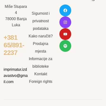
Miše Stupara
4
Sigurnost i
78000 Banja
privatnost
Luka
podataka
+381
Kako naručiti?
65/891-
Prodajna
2237
mjesta
Informacije za
biblioteke
imprimatur.izd
Kontakt
avastvo@gma
Foreign rights
il.com