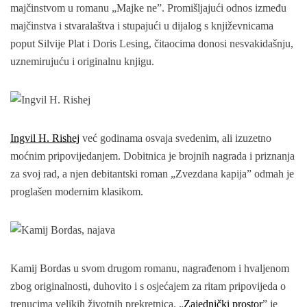
majčinstvom u romanu „Majke ne”. Promišljajući odnos između
majčinstva i stvaralaštva i stupajući u dijalog s književnicama
poput Silvije Plat i Doris Lesing, čitaocima donosi nesvakidašnju,
uznemirujuću i originalnu knjigu.
Ingvil H. Rishej
već godinama osvaja svedenim, ali izuzetno
moćnim pripovijedanjem. Dobitnica je brojnih nagrada i priznanja
za svoj rad, a njen debitantski roman „Zvezdana kapija” odmah je
proglašen modernim klasikom.
Kamij Bordas u svom drugom romanu, nagrađenom i hvaljenom
zbog originalnosti, duhovito i s osjećajem za ritam pripovijeda o
trenucima velikih životnih prekretnica. „
Zajednički prostor
” je