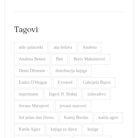
Tagovi
aldo palaceski
ana bolava
Analena
Analena Benini
Beti
Boris Maksimović
Denis Džonson
distribucija knjiga
Endru O'Hejgan
Evrotreš
Gabrijela Rujvo
imprimatur
Ingvil H. Rishej
izdavaštvo
Jovana Marojević
jovana marović
Još jedan dan života
Kamij Bordas
katiša agire
Katiše Agire
knjiga za djecu
knjige